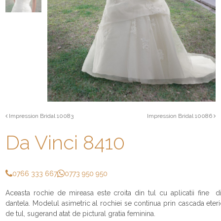
Impression Bridal 10083
Impression Bridal 10086
Da Vinci 8410
0766 333 667
0773 950 950
Aceasta rochie de mireasa este croita din tul cu aplicatii fine d
dantela. Modelul asimetric al rochiei se continua prin cascada eter
de tul, sugerand atat de pictural gratia feminina.