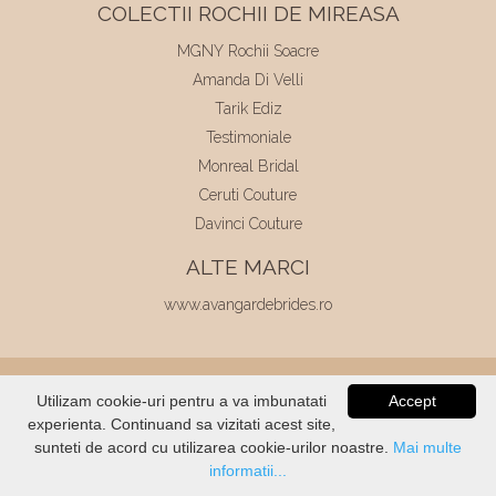
COLECTII ROCHII DE MIREASA
MGNY Rochii Soacre
Amanda Di Velli
Tarik Ediz
Testimoniale
Monreal Bridal
Ceruti Couture
Davinci Couture
ALTE MARCI
www.avangardebrides.ro
© 2026
Elite Mariaj
|
Toate drepturile
Utilizam cookie-uri pentru a va imbunatati
Accept
rezervate
|
Dezvoltat de
Voitin.com
experienta. Continuand sa vizitati acest site,
VERIFICATI
STOC
sunteti de acord cu utilizarea cookie-urilor noastre.
Mai multe
informatii...