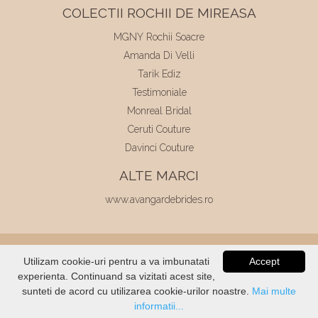
COLECTII ROCHII DE MIREASA
MGNY Rochii Soacre
Amanda Di Velli
Tarik Ediz
Testimoniale
Monreal Bridal
Ceruti Couture
Davinci Couture
ALTE MARCI
www.avangardebrides.ro
© 2026
Elite Mariaj
|
Toate drepturile
Utilizam cookie-uri pentru a va imbunatati
Accept
rezervate
|
Dezvoltat de
Voitin.com
experienta. Continuand sa vizitati acest site,
VERIFICATI
STOC
sunteti de acord cu utilizarea cookie-urilor noastre.
Mai multe
informatii...