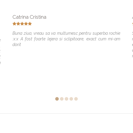
Catrina Cristina
Buna ziua, vreau sa va multumesc pentru superba rochie
:x:x A fost foarte lejera si sclipitoare, exact cum mi-am
e
dorit
,
t
l
a