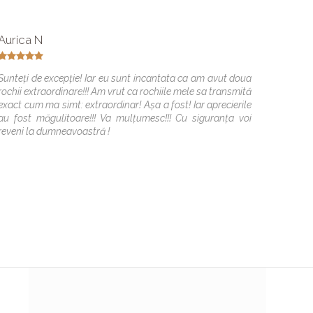
Aurica N
Ionela
Sunteți de excepție! Iar eu sunt incantata ca am avut doua
Multume
rochii extraordinare!!! Am vrut ca rochiile mele sa transmită
exact cum ma simt: extraordinar! Așa a fost! Iar aprecierile
au fost măgulitoare!!! Va mulțumesc!!! Cu siguranța voi
reveni la dumneavoastră !