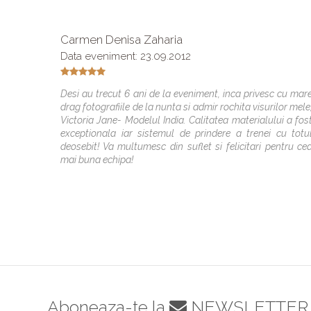
Carmen Denisa Zaharia
Data eveniment: 23.09.2012
Desi au trecut 6 ani de la eveniment, inca privesc cu mar
drag fotografiile de la nunta si admir rochita visurilor mele
Victoria Jane- Modelul India. Calitatea materialului a fos
exceptionala iar sistemul de prindere a trenei cu totu
deosebit! Va multumesc din suflet si felicitari pentru ce
mai buna echipa!
Aboneaza-te la
NEWSLETTER