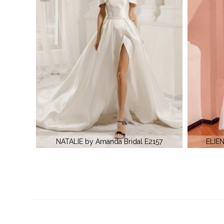
2157
ELIENE by Amanda Bridal 56060S
AILYN