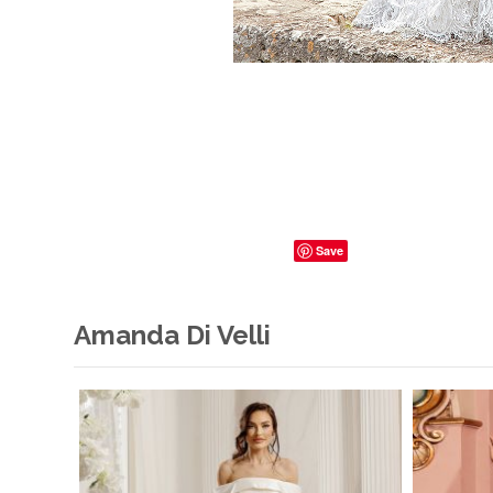
Save
Amanda Di Velli