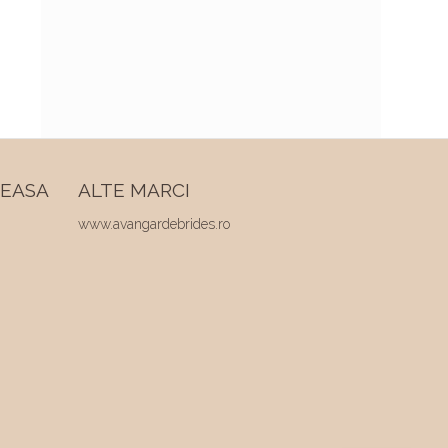
REASA
ALTE MARCI
www.avangardebrides.ro