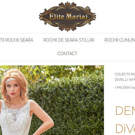
II ROCHII SEARA
ROCHII DE SEARA STILURI
ROCHII CUNUN
CONTACT
COLECTII R
DIVELLI W
MILENA by 
DE
DiV