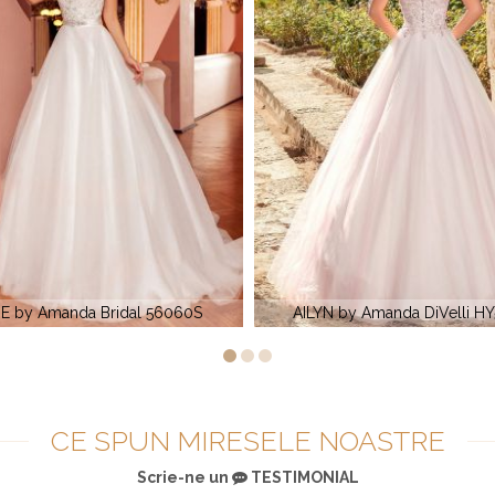
 by Amanda DiVelli HY58046
NEMESIA by Amanda Dive
CE SPUN MIRESELE NOASTRE
Scrie-ne un
TESTIMONIAL