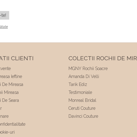
litate
TII CLIENTI
COLECTII ROCHII DE MI
cvente
MGNY Rochii Soacre
easa Ieftine
Amanda Di Velli
ii De Mireasa
Tarik Ediz
hii Mireasa
Testimoniale
ii De Seara
Monreal Bridal
r
Ceruti Couture
rnare
Davinci Couture
nfidentialitate
ookie-uri