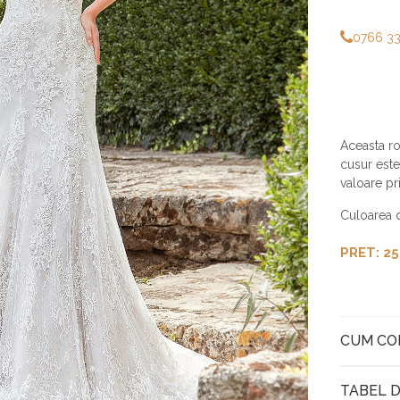
0766 3
Aceasta ro
cusur este 
valoare pri
Culoarea d
PRET: 25
CUM C
TABEL D