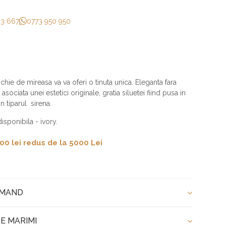
33 667
0773 950 950
chie de mireasa va va oferi o tinuta unica.
Eleganta fara
asociata unei estetici originale, gratia siluetei fiind pusa in
n tiparul sirena.
isponibila - ivory.
00 lei redus de la 5000 Lei
OMAND
E MARIMI