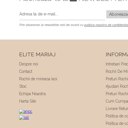
Prin abonarea la newsletter esti de acord cu
politica noastra de confidentia
ELITE MARIAJ
INFORMA
Despre noi
Intrebari Fre
Contact
Rochii De Mir
Rochii de mireasa Iasi
Preturi Roch
Stoc
Ajustari Roc
Echipa Noastra
Preturi Roch
Harta Site
Cum Cumpa
Livrare Retu
Politica de co
Politica de c