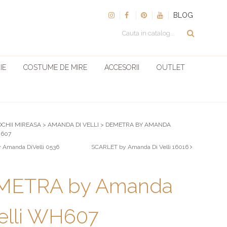
BLOG
IE
COSTUME DE MIRE
ACCESORII
OUTLET
OCHII MIREASA
>
AMANDA DI VELLI
>
DEMETRA BY AMANDA
H607
Amanda DiVelli 0536
SCARLET by Amanda Di Velli 16016
METRA by Amanda
elli WH607