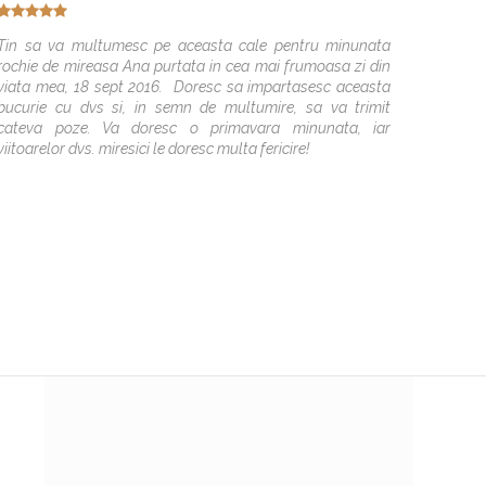
Sunteti
descrie
Tin sa va multumesc pe aceasta cale pentru minunata
din pri
rochie de mireasa Ana purtata in cea mai frumoasa zi din
îndruma
viata mea, 18 sept 2016. Doresc sa impartasesc aceasta
avut o 
bucurie cu dvs si, in semn de multumire, sa va trimit
Multume
cateva poze. Va doresc o primavara minunata, iar
frumoa
viitoarelor dvs. miresici le doresc multa fericire!
drag cu