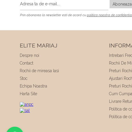
Prin abonarea la newsletter esti de acord cu
politica noastra de confidentia
ELITE MARIAJ
INFORMA
Despre noi
Intrebari Fre
Contact
Rochii De Mir
Rochii de mireasa Iasi
Preturi Roch
Stoc
Ajustari Roc
Echipa Noastra
Preturi Roch
Harta Site
Cum Cumpa
Livrare Retu
Politica de co
Politica de c