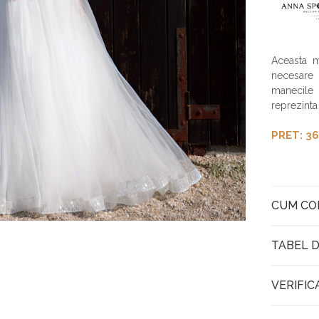
Aceasta m
necesare 
manecile 
reprezinta
PRET: 36
CUM C
TABEL D
VERIFIC