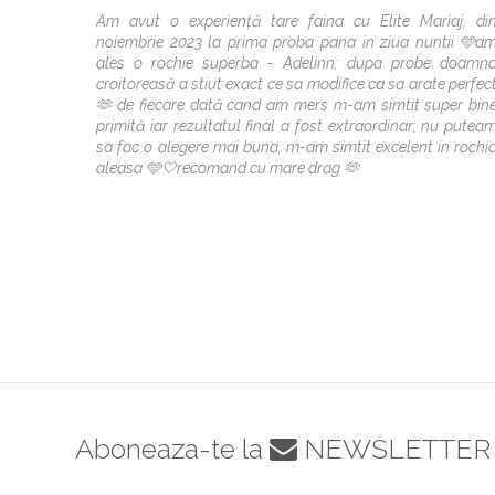
Am avut o experiență tare faina cu Elite Mariaj, di
noiembrie 2023 la prima proba pana in ziua nuntii 🩵a
ales o rochie superba - Adelinn; dupa probe doamn
croitoreasă a stiut exact ce sa modifice ca sa arate perfec
🫶 de fiecare dată cand am mers m-am simtit super bin
primită iar rezultatul final a fost extraordinar; nu putea
sa fac o alegere mai buna, m-am simtit excelent in rochi
aleasa 🩵🤍recomand cu mare drag 🫶
Aboneaza-te la
NEWSLETTER