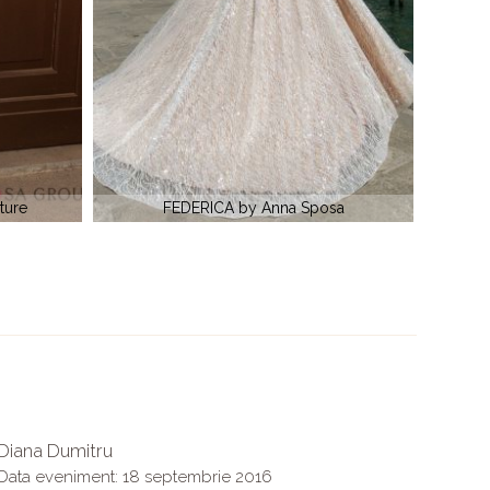
posa
CORELYA by La Petra
Diana Dumitru
Cristi
Data eveniment: 18 septembrie 2016