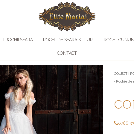
II ROCHII SEARA
ROCHII DE SEARA STILURI
ROCHII CUNUN
CONTACT
COLECTII R
Rochie de 
CO
0766 3