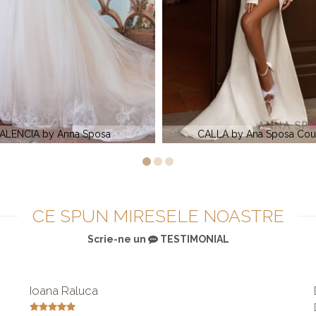
ALLA by Ana Sposa Couture
FEDERICA by Anna S
CE SPUN MIRESELE NOASTRE
Scrie-ne un
TESTIMONIAL
Ioana Raluca