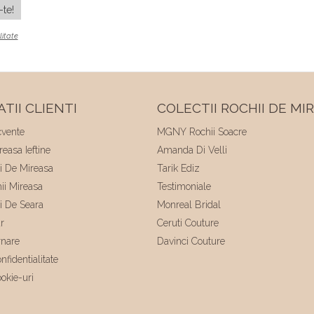
litate
TII CLIENTI
COLECTII ROCHII DE MI
cvente
MGNY Rochii Soacre
easa Ieftine
Amanda Di Velli
ii De Mireasa
Tarik Ediz
hii Mireasa
Testimoniale
ii De Seara
Monreal Bridal
r
Ceruti Couture
rnare
Davinci Couture
nfidentialitate
ookie-uri