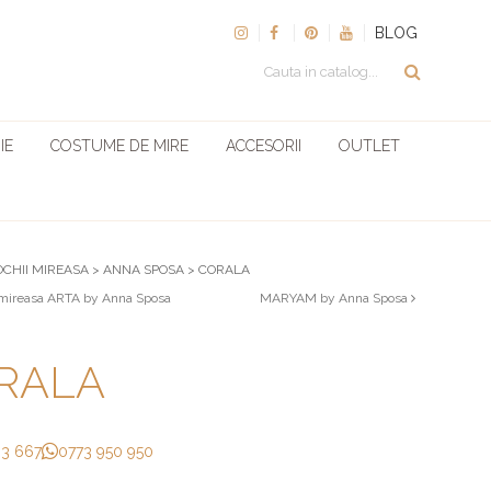
BLOG
IE
COSTUME DE MIRE
ACCESORII
OUTLET
OCHII MIREASA
>
ANNA SPOSA
>
CORALA
mireasa ARTA by Anna Sposa
MARYAM by Anna Sposa
RALA
33 667
0773 950 950