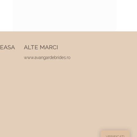
REASA
ALTE MARCI
www.avangardebrides.ro
VERIFICATI