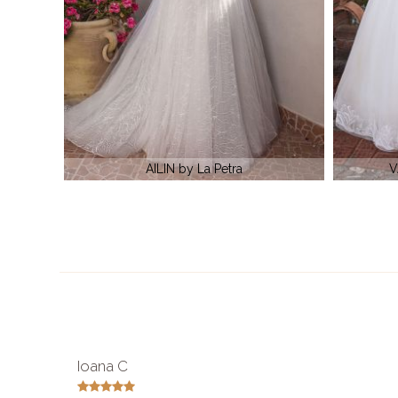
VALENCIA by Anna Sposa
C
Ioana C