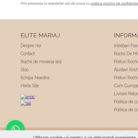
Prin abonarea la newsletter esti de acord cu
politica noastra de confidentia
ELITE MARIAJ
INFORMA
Despre noi
Intrebari Fre
Contact
Rochii De Mir
Rochii de mireasa Iasi
Preturi Roch
Stoc
Ajustari Roc
Echipa Noastra
Preturi Roch
Harta Site
Cum Cumpa
Livrare Retu
Politica de co
Politica de c
© 2026
Elite Mariaj
|
Toate drepturile rezervate
|
Dezvo
Utilizam cookie-uri pentru a va imbunatati experienta. 