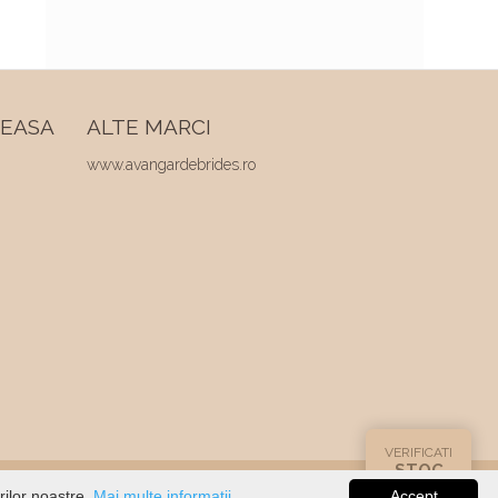
REASA
ALTE MARCI
www.avangardebrides.ro
VERIFICATI
STOC
rilor noastre.
Mai multe informatii...
Accept