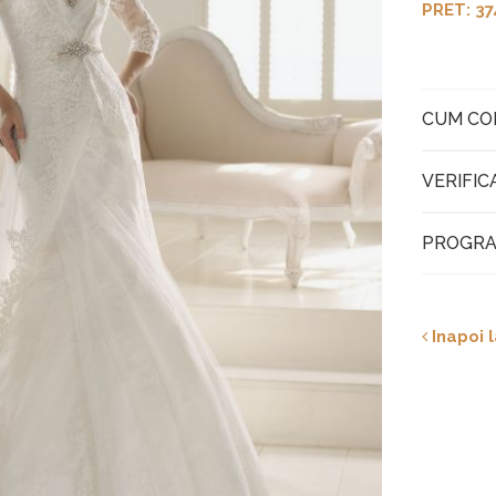
PRET: 37
CUM C
VERIFIC
PROGRA
Inapoi l