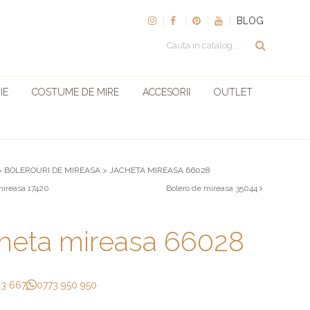
BLOG
IE
COSTUME DE MIRE
ACCESORII
OUTLET
>
BOLEROURI DE MIREASA
>
JACHETA MIREASA 66028
mireasa 17420
Bolero de mireasa 35044
heta mireasa 66028
33 667
0773 950 950