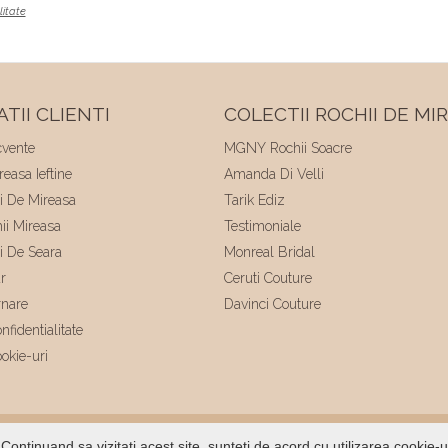
litate
TII CLIENTI
COLECTII ROCHII DE MI
cvente
MGNY Rochii Soacre
easa Ieftine
Amanda Di Velli
ii De Mireasa
Tarik Ediz
hii Mireasa
Testimoniale
ii De Seara
Monreal Bridal
r
Ceruti Couture
rnare
Davinci Couture
nfidentialitate
ookie-uri
ltat de
Voitin.com
Continuand sa vizitati acest site, sunteti de acord cu utilizarea cookie-u