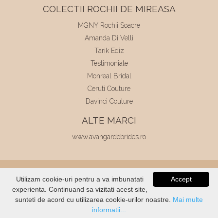
COLECTII ROCHII DE MIREASA
MGNY Rochii Soacre
Amanda Di Velli
Tarik Ediz
Testimoniale
Monreal Bridal
Ceruti Couture
Davinci Couture
ALTE MARCI
www.avangardebrides.ro
© 2026
Elite Mariaj
|
Toate drepturile
Utilizam cookie-uri pentru a va imbunatati
Accept
rezervate
|
Dezvoltat de
Voitin.com
experienta. Continuand sa vizitati acest site,
VERIFICATI
STOC
sunteti de acord cu utilizarea cookie-urilor noastre.
Mai multe
informatii...