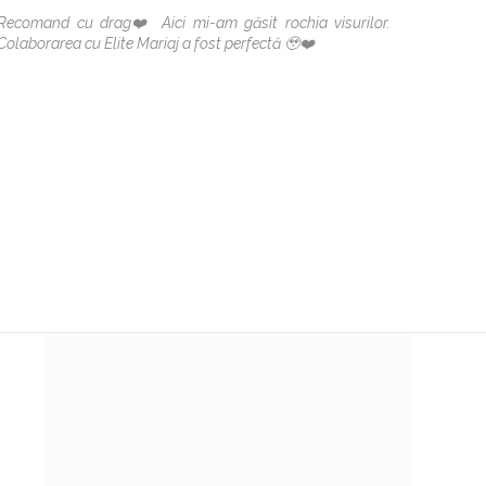
Recomand cu drag❤️ Aici mi-am găsit rochia visurilor.
O rochi
Colaborarea cu Elite Mariaj a fost perfectă 🥹❤️
cu echi
prima p
iar ast