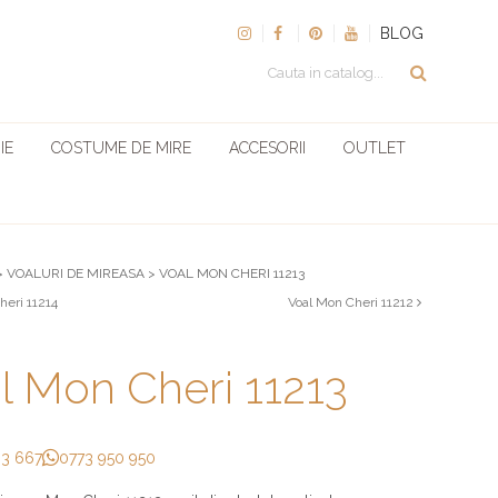
BLOG
IE
COSTUME DE MIRE
ACCESORII
OUTLET
>
VOALURI DE MIREASA
>
VOAL MON CHERI 11213
heri 11214
Voal Mon Cheri 11212
l Mon Cheri 11213
33 667
0773 950 950