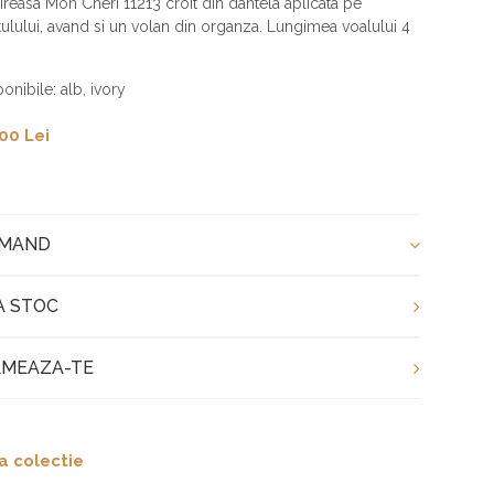
reasa Mon Cheri 11213 croit din dantela aplicata pe
ulului, avand si un volan din organza. Lungimea voalului 4
onibile: alb, ivory
00 Lei
OMAND
A STOC
MEAZA-TE
a colectie