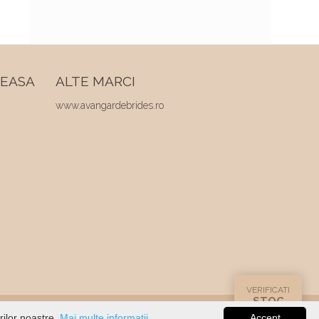
REASA
ALTE MARCI
www.avangardebrides.ro
VERIFICATI
STOC
rilor noastre.
Mai multe informatii...
Accept