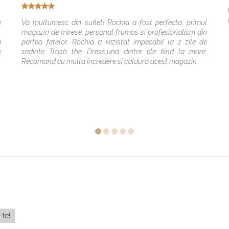
u
Va multumesc din suflet! Rochia a fost perfecta, primul
.
magazin de mirese, personal frumos si profesionalism din
a
partea fetelor. Rochia a rezistat impecabil la 2 zile de
e
sedinte Trash the Dress,una dintre ele fiind la mare.
Recomand cu multa încredere si caldura acest magazin.