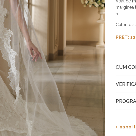
Voal de mi
marginea t
m.
Culori disp
PRET: 12
CUM C
VERIFIC
PROGRA
Inapoi l