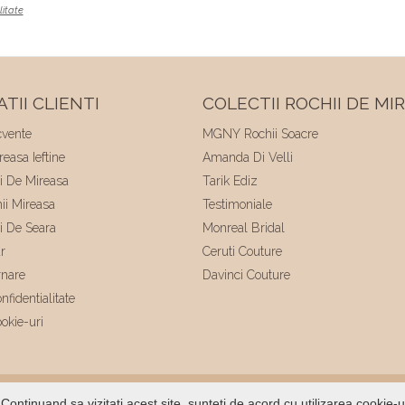
litate
TII CLIENTI
COLECTII ROCHII DE MI
cvente
MGNY Rochii Soacre
easa Ieftine
Amanda Di Velli
ii De Mireasa
Tarik Ediz
hii Mireasa
Testimoniale
ii De Seara
Monreal Bridal
r
Ceruti Couture
rnare
Davinci Couture
nfidentialitate
ookie-uri
ltat de
Voitin.com
Continuand sa vizitati acest site, sunteti de acord cu utilizarea cookie-u