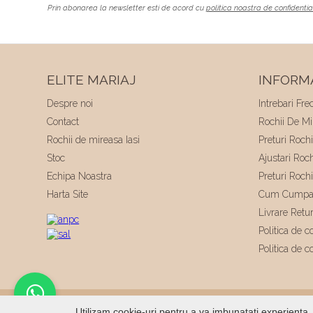
Prin abonarea la newsletter esti de acord cu
politica noastra de confidentia
ELITE MARIAJ
INFORMA
Despre noi
Intrebari Fre
Contact
Rochii De Mir
Rochii de mireasa Iasi
Preturi Roch
Stoc
Ajustari Roc
Echipa Noastra
Preturi Roch
Harta Site
Cum Cumpa
Livrare Retu
Politica de co
Politica de c
© 2026
Elite Mariaj
|
Toate drepturile rezervate
|
Dezvo
Utilizam cookie-uri pentru a va imbunatati experienta. 