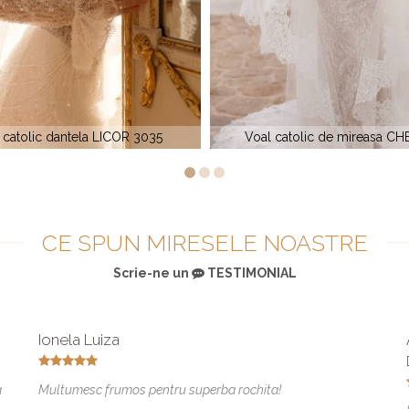
 catolic de mireasa CHESTER
Voal Mon Cheri 2110
CE SPUN MIRESELE NOASTRE
Scrie-ne un
TESTIMONIAL
Ionela Luiza
a
Multumesc frumos pentru superba rochita!