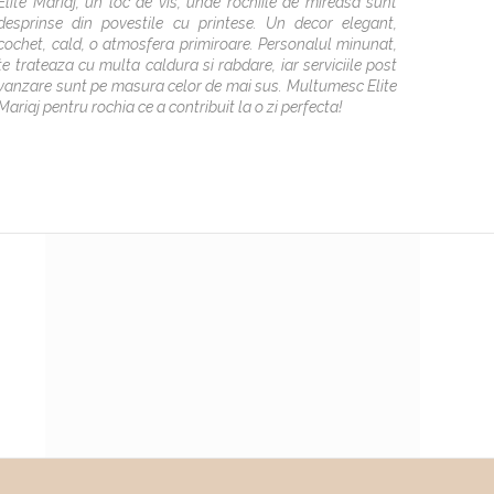
Elite Mariaj, un loc de vis, unde rochiile de mireasa sunt
specia
desprinse din povestile cu printese. Un decor elegant,
Antoâ¤
cochet, cald, o atmosfera primiroare. Personalul minunat,
pt k mi 
te trateaza cu multa caldura si rabdare, iar serviciile post
poze d
vanzare sunt pe masura celor de mai sus. Multumesc Elite
Multume
Mariaj pentru rochia ce a contribuit la o zi perfecta!