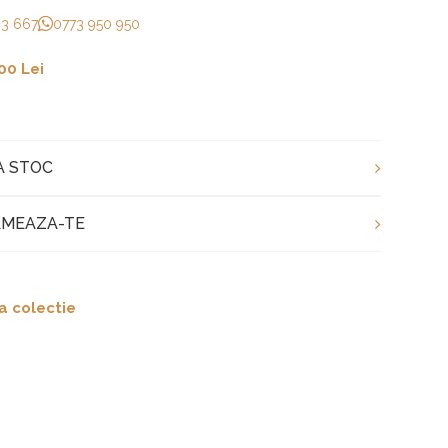
33 667
0773 950 950
00 Lei
A STOC
MEAZA-TE
a colectie