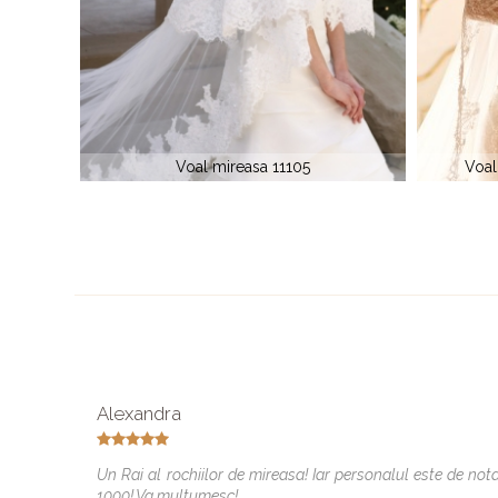
Voal catolic dantela LICOR 3035
Voal
Alexandra
Un Rai al rochiilor de mireasa! Iar personalul este de not
1000! Va multumesc!