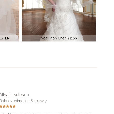
9
Voal mireasa 11102
Voal
Alina Ursulescu
Mihael
Data eveniment: 28.10.2017
Vreau s
care am 