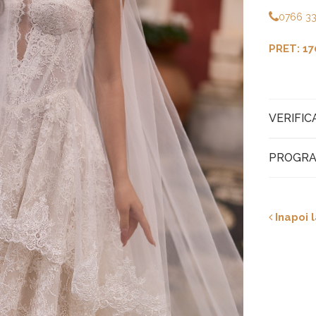
0766 3
PRET: 17
VERIFIC
PROGRA
Inapoi l