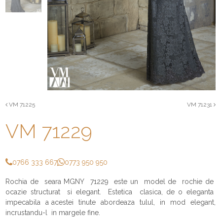
VM 71225
VM 71231
VM 71229
0766 333 667
0773 950 950
Rochia de seara MGNY 71229
este un model de rochie de
ocazie structurat si elegant. Estetica clasica, de o eleganta
impecabila a acestei tinute abordeaza tulul, in mod elegant,
incrustandu-l in margele fine.