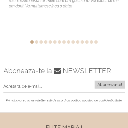
fost rochita visurilor mele care am gasit-o la voi exact ce mi-
am dorit. Va multumesc înca o data!
Aboneaza-te la
NEWSLETTER
Prin abonarea la newsletter esti de acord cu
politica noastra de confidentialitate
ELITE MARIAJ