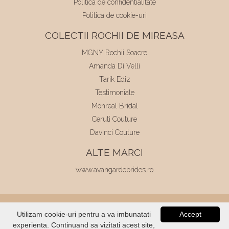
Politica de confidentialitate
Politica de cookie-uri
COLECTII ROCHII DE MIREASA
MGNY Rochii Soacre
Amanda Di Velli
Tarik Ediz
Testimoniale
Monreal Bridal
Ceruti Couture
Davinci Couture
ALTE MARCI
www.avangardebrides.ro
© 2026
Elite Mariaj
|
Toate drepturile
Utilizam cookie-uri pentru a va imbunatati
Accept
rezervate
|
Dezvoltat de
Voitin.com
experienta. Continuand sa vizitati acest site,
VERIFICATI