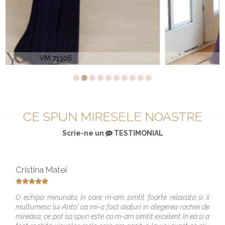
Rochie de soacra MGNY 72717
CE SPUN MIRESELE NOASTRE
Scrie-ne un
TESTIMONIAL
Cristina Matei
O echipa minunata în care m-am simtit foarte relaxata si îi
multumesc lui Anto' ca mi-a fost alaturi in alegerea rochiei de
mireasa, ce pot sa spun este ca m-am simtit excelent în ea si a