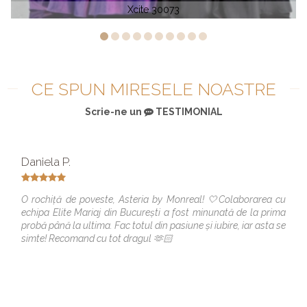
Tarik Ediz 92520 SUELLEN
CE SPUN MIRESELE NOASTRE
Scrie-ne un
TESTIMONIAL
Daniela P.
O rochiță de poveste, Asteria by Monreal! 🤍Colaborarea cu
echipa Elite Mariaj din București a fost minunată de la prima
probă până la ultima. Fac totul din pasiune și iubire, iar asta se
simte! Recomand cu tot dragul 🫶🏻