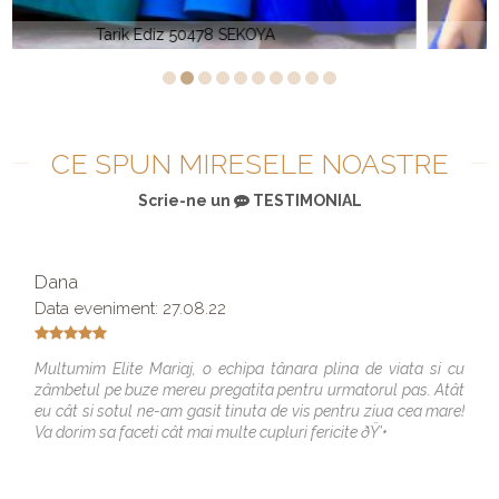
Tarik Ediz 93730 CINDERELLA
CE SPUN MIRESELE NOASTRE
Scrie-ne un
TESTIMONIAL
Dana
Data eveniment: 27.08.22
Multumim Elite Mariaj, o echipa tânara plina de viata si cu
zâmbetul pe buze mereu pregatita pentru urmatorul pas. Atât
eu cât si sotul ne-am gasit tinuta de vis pentru ziua cea mare!
Va dorim sa faceti cât mai multe cupluri fericite ðŸ’•