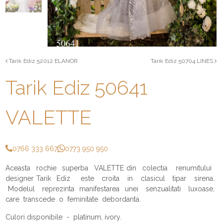
Tarik Ediz 52012 ELANOR
Tarik Ediz 50704 LINES
Tarik Ediz 50641
VALETTE
0766 333 667
0773 950 950
Aceasta rochie superba VALETTE din colectia renumitului
designer Tarik Ediz este croita in clasicul tipar sirena.
Modelul reprezinta manifestarea unei senzualitati luxoase,
care transcede o feminitate debordanta.
Culori disponibile - platinum, ivory.