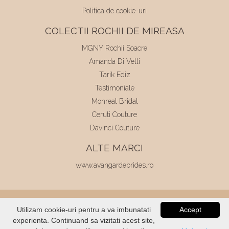
Politica de cookie-uri
COLECTII ROCHII DE MIREASA
MGNY Rochii Soacre
Amanda Di Velli
Tarik Ediz
Testimoniale
Monreal Bridal
Ceruti Couture
Davinci Couture
ALTE MARCI
www.avangardebrides.ro
© 2026
Elite Mariaj
|
Toate drepturile
Utilizam cookie-uri pentru a va imbunatati
Accept
rezervate
|
Dezvoltat de
Voitin.com
experienta. Continuand sa vizitati acest site,
VERIFICATI