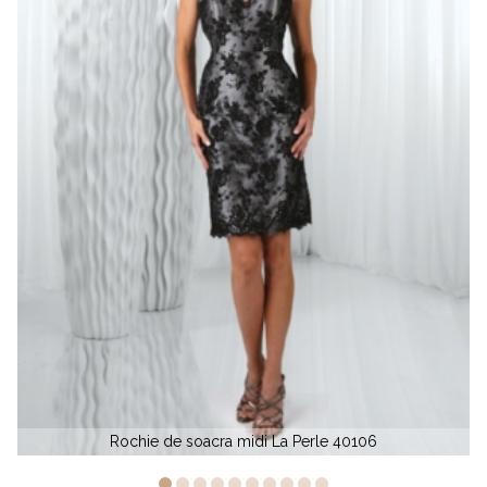
ochie de soacra midi La Perle 40106
Rochie de