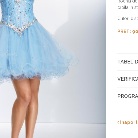
Rochia de 
croita in st
Culori dis
PRET: 90
TABEL D
VERIFIC
PROGRA
Inapoi l