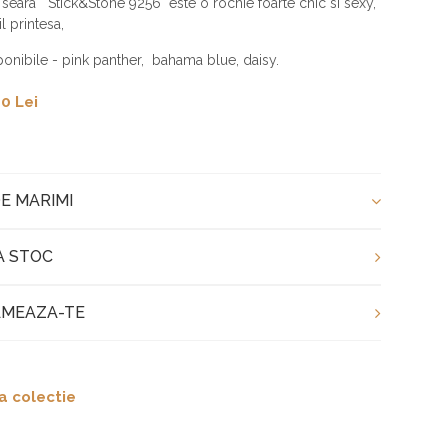
seara Stick&Stone 9256 este o rochie foarte chic si sexy,
il printesa,
ponibile - pink panther, bahama blue, daisy.
0 Lei
E MARIMI
A STOC
MEAZA-TE
a colectie