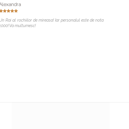
Alexandra
Mihael
Un Rai al rochiilor de mireasa! Iar personalul este de nota
Vreau s
1000! Va multumesc!
care am 
specia
Antoâ¤
pt k mi 
poze d
Multume