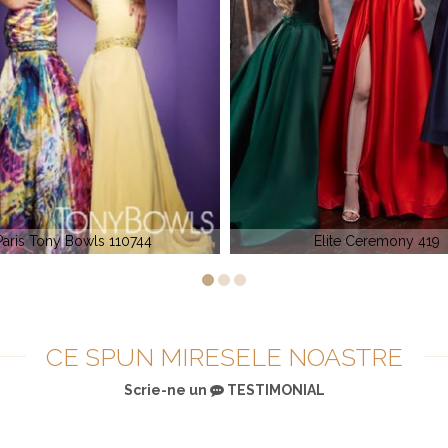
Elite Ceremony 419
Sparkle 71433
CE SPUN MIRESELE NOASTRE
Scrie-ne un
TESTIMONIAL