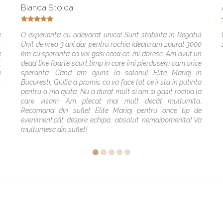
Bianca Stoica
e
O experienta cu adevarat unica! Sunt stabilita in Regatul
,
Unit de vreo 3 ani,dar pentru rochia ideala am zburat 3000
e
km cu speranta ca voi gasi ceea ce-mi doresc. Am avut un
t
dead line foarte scurt,timp in care îmi pierdusem cam orice
u
speranta. Când am ajuns la salonul Elite Mariaj in
,
Bucuresti, Giulia a promis ca va face tot ce ii sta in putinta
pentru a ma ajuta. Nu a durat mult si am si gasit rochia la
care visam. Am plecat mai mult decât multumita.
Recomand din suflet Elite Mariaj pentru orice tip de
eveniment,cât despre echipa, absolut nemaipomenita! Va
multumesc din suflet!