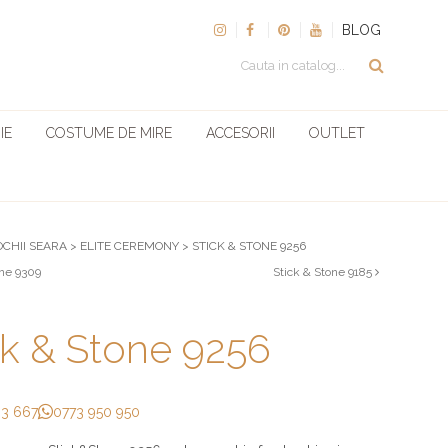
BLOG
IE
COSTUME DE MIRE
ACCESORII
OUTLET
OCHII SEARA
>
ELITE CEREMONY
>
STICK & STONE 9256
one 9309
Stick & Stone 9185
ck & Stone 9256
33 667
0773 950 950