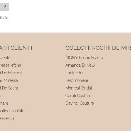
litate
TII CLIENTI
COLECTII ROCHII DE MI
cvente
MGNY Rochii Soacre
easa Ieftine
Amanda Di Velli
ii De Mireasa
Tarik Ediz
hii Mireasa
Testimoniale
ii De Seara
Monreal Bridal
r
Ceruti Couture
rnare
Davinci Couture
nfidentialitate
ookie-uri