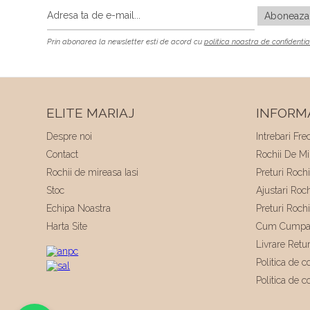
Prin abonarea la newsletter esti de acord cu
politica noastra de confidentia
ELITE MARIAJ
INFORMA
Despre noi
Intrebari Fre
Contact
Rochii De Mir
Rochii de mireasa Iasi
Preturi Roch
Stoc
Ajustari Roc
Echipa Noastra
Preturi Roch
Harta Site
Cum Cumpa
Livrare Retu
Politica de co
Politica de c