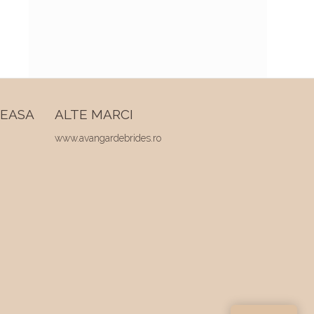
REASA
ALTE MARCI
www.avangardebrides.ro