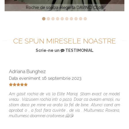
a DAVINCI CL09
Rochie de seara printesa
CE SPUN MIRESELE NOASTRE
Scrie-ne un
TESTIMONIAL
Adriana Bunghez
Data eveniment: 16 septembrie 2023
Am găsit rochia de vis la Elite Mariaj. Știam exact ce model
vreau . Văzusem rochia intr o poză. Doar ca aveam emoții, nu
stiam daca pe mine va arata la fel de bine. Atunci cand am
aprobat o , a fost fara cuvinte , de vis . Multumesc Roxana,
multumesc doamnei croitorese.🤗😘