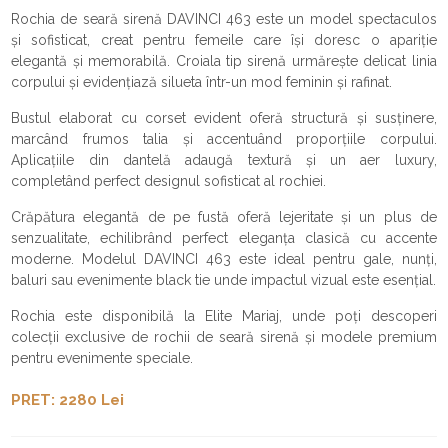
Rochia de seară sirenă DAVINCI 463 este un model spectaculos
și sofisticat, creat pentru femeile care își doresc o apariție
elegantă și memorabilă. Croiala tip sirenă urmărește delicat linia
corpului și evidențiază silueta într-un mod feminin și rafinat.
Bustul elaborat cu corset evident oferă structură și susținere,
marcând frumos talia și accentuând proporțiile corpului.
Aplicațiile din dantelă adaugă textură și un aer luxury,
completând perfect designul sofisticat al rochiei.
Crăpătura elegantă de pe fustă oferă lejeritate și un plus de
senzualitate, echilibrând perfect eleganța clasică cu accente
moderne. Modelul DAVINCI 463 este ideal pentru gale, nunți,
baluri sau evenimente black tie unde impactul vizual este esențial.
Rochia este disponibilă la Elite Mariaj, unde poți descoperi
colecții exclusive de rochii de seară sirenă și modele premium
pentru evenimente speciale.
PRET: 2280 Lei