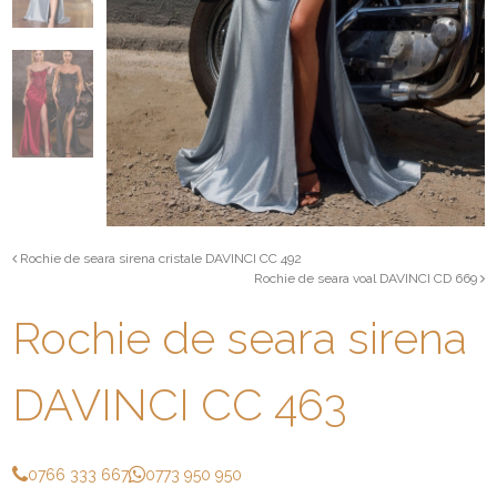
Rochie de seara sirena cristale DAVINCI CC 492
Rochie de seara voal DAVINCI CD 669
Rochie de seara sirena
DAVINCI CC 463
0766 333 667
0773 950 950