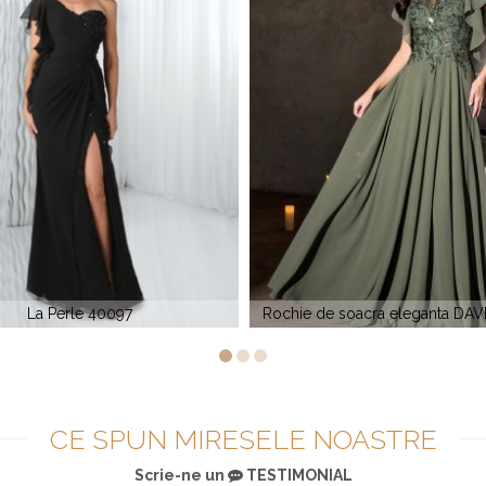
e soacra eleganta DAVINCI CL09
Rochie de soacra midi GC
CE SPUN MIRESELE NOASTRE
Scrie-ne un
TESTIMONIAL