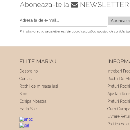
Aboneaza-te la
NEWSLETTER
Prin abonarea la newsletter esti de acord cu
politica noastra de confidentia
ELITE MARIAJ
INFORMA
Despre noi
Intrebari Fre
Contact
Rochii De Mir
Rochii de mireasa Iasi
Preturi Roch
Stoc
Ajustari Roc
Echipa Noastra
Preturi Roch
Harta Site
Cum Cumpa
Livrare Retu
Politica de co