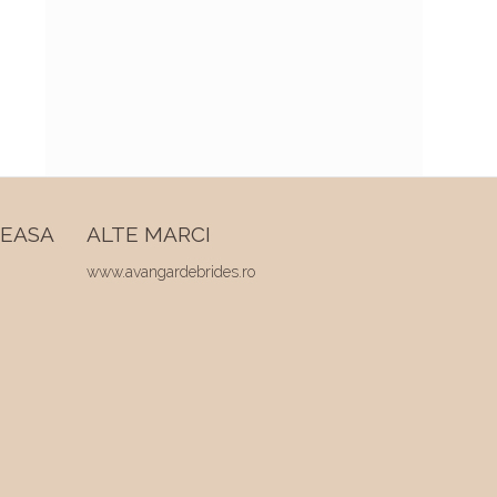
REASA
ALTE MARCI
www.avangardebrides.ro