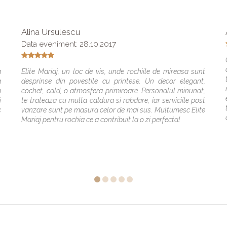
Alina Ursulescu
Data eveniment: 28.10.2017
a
Elite Mariaj, un loc de vis, unde rochiile de mireasa sunt
a
desprinse din povestile cu printese. Un decor elegant,
m
cochet, cald, o atmosfera primiroare. Personalul minunat,
i
te trateaza cu multa caldura si rabdare, iar serviciile post
c
vanzare sunt pe masura celor de mai sus. Multumesc Elite
Mariaj pentru rochia ce a contribuit la o zi perfecta!