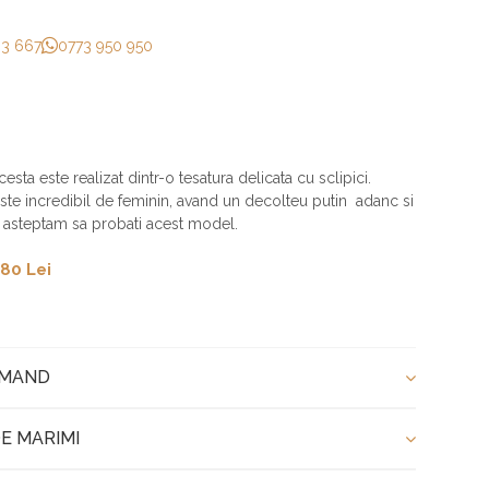
33 667
0773 950 950
esta este realizat dintr-o tesatura delicata cu sclipici.
ste incredibil de feminin, avand un decolteu putin adanc si
a asteptam sa probati acest model.
80 Lei
OMAND
E MARIMI