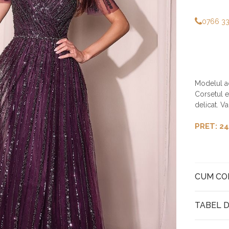
0766 3
Modelul ac
Corsetul e
delicat. V
PRET: 24
CUM C
TABEL D