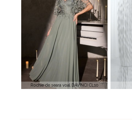
 CL10
La Perle 40097
Rochie d