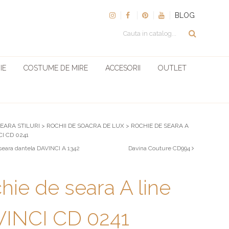
BLOG
IE
COSTUME DE MIRE
ACCESORII
OUTLET
SEARA STILURI
>
ROCHII DE SOACRA DE LUX
>
ROCHIE DE SEARA A
CI CD 0241
seara dantela DAVINCI A 1342
Davina Couture CD994
hie de seara A line
INCI CD 0241