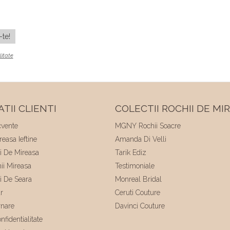
litate
TII CLIENTI
COLECTII ROCHII DE MI
cvente
MGNY Rochii Soacre
easa Ieftine
Amanda Di Velli
ii De Mireasa
Tarik Ediz
hii Mireasa
Testimoniale
ii De Seara
Monreal Bridal
r
Ceruti Couture
rnare
Davinci Couture
nfidentialitate