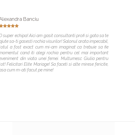
Alexandra Banciu
Ana Er
Data e
O super echipa! Aici am gasit consultanti profi si gata sa te
ajute sa-ti gasesti rochia visurilor! Salonul arata impecabil,
Un sal
totul a fost exact cum mi-am imaginat ca trebuie sa fie
mireas
momentul cand iti alegi rochia pentru cel mai important
comanda
eveniment din viata unei femei. Multumesc Giulia pentru
a susti
tot! Felicitari Elite Mariage! Sa faceti si alte mirese fericite,
perfect
asa cum m-ati facut pe mine!
frumoa
masura