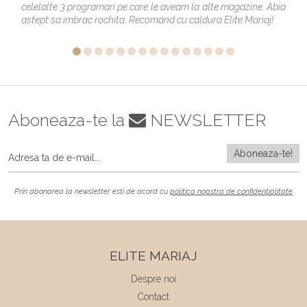
celelalte 3 programari pe care le aveam la alte magazine. Abia
astept sa imbrac rochita. Recomand cu caldura Elite Mariaj!
Aboneaza-te la
NEWSLETTER
Prin abonarea la newsletter esti de acord cu
politica noastra de confidentialitate
ELITE MARIAJ
Despre noi
Contact