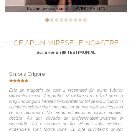
 DAVINCI KV 1120
Rochie de banchet simpla 
CE SPUN MIRESELE NOASTRE
Scrie-ne un
TESTIMONIAL
Simona Grigore
Este un magazin pe care il recomand din inima tuturor
viitoarelor mirese. Am probat 18 rochite si mi-a fost greu sa
aleg una singura. Fetele mi-au prezentat tot ce s-a incadrat in
cerintele mele,ba chiar mai mult m-au incurajat sa aleg ceea
ce ma reprezinta. Nu mi-au influentat in niciun moment
decizia. Au dat dovada de profesionalism,prietenie si
sinceritate. Au o rabdare de fier. M-am simtit excelent.
Materialele sunt foarte bune. Cu alte cuvinte,am anulat