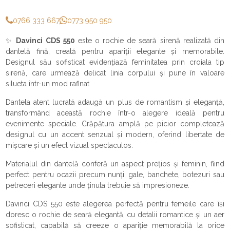
0766 333 667
0773 950 950
✨
Davinci CDS 550
este o rochie de seară sirenă realizată din
dantelă fină, creată pentru apariții elegante și memorabile.
Designul său sofisticat evidențiază feminitatea prin croiala tip
sirenă, care urmează delicat linia corpului și pune în valoare
silueta într-un mod rafinat.
Dantela atent lucrată adaugă un plus de romantism și eleganță,
transformând această rochie într-o alegere ideală pentru
evenimente speciale. Crăpătura amplă pe picior completează
designul cu un accent senzual și modern, oferind libertate de
mișcare și un efect vizual spectaculos.
Materialul din dantelă conferă un aspect prețios și feminin, fiind
perfect pentru ocazii precum nunți, gale, banchete, botezuri sau
petreceri elegante unde ținuta trebuie să impresioneze.
Davinci CDS 550 este alegerea perfectă pentru femeile care își
doresc o rochie de seară elegantă, cu detalii romantice și un aer
sofisticat, capabilă să creeze o apariție memorabilă la orice