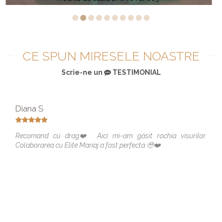
CE SPUN MIRESELE NOASTRE
Scrie-ne un
TESTIMONIAL
Diana S
Recomand cu drag❤️ Aici mi-am găsit rochia visurilor.
Colaborarea cu Elite Mariaj a fost perfectă 🥹❤️