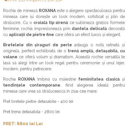
Rochia de mireasă
ROXANA
este o alegere spectaculoasă pentru
mireasa care își dorește un look modern, sofisticat și plin de
strălucire. Cu o
croială tip sirenă
ce subliniază grațios formele
feminine, rochia impresionează prin
dantela delicată
decorată
cu
aplicații de pietre fine
care oferă un efect luxos și elegant.
Bretelele din șiraguri de perle
adaugă o notă rafinată și
originală, perfect echilibrată de o
trenă amplă, detașabilă, cu
volane
ce oferă volum și dramatism. Această rochie versatilă te
lasă să alegi între un look regal pentru ceremonie și unul lejer,
modern, pentru petrecere.
Rochia
ROXANA
îmbină cu măiestrie
feminitatea clasică
și
tendințele contemporane
, fiind alegerea ideală pentru
mireasa care vrea să strălucească în ziua cea mare.
Pret bretele pietre detasabile - 400 lei
Pret trena detasabila - 2800 lei
PRET: 8800 lei Lei