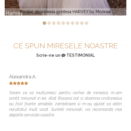
sa HARVEY by Monreal
Rochie de mireasa satin GE
CE SPUN MIRESELE NOASTRE
Scrie-ne un
TESTIMONIAL
Alexandra A.
Voiam sa va multumesc pentru rochia de mireasa, m-am
simtit minunat in ea. Atat Roxana cat si doamna croitoreasa
au fost foarte amabile, zambitoare si m-au ajutat sa obtin
rezultatul mult visat. Sunteti minunati, voi recomanda mai
departe serviciile voastre.