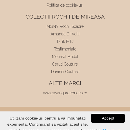
Politica de cookie-uri
COLECTII ROCHII DE MIREASA
MGNY Rochii Soacre
Amanda Di Velli
Tarik Ediz
Testimoniale
Monreal Bridal
Ceruti Couture
Davinci Couture
ALTE MARCI
www.avangardebrides.ro
© 2026
Elite Mariaj
|
Toate drepturile
Utilizam cookie-uri pentru a va imbunatati
Accept
rezervate
|
Dezvoltat de
Voitin.com
experienta. Continuand sa vizitati acest site,
VERIFICATI
STOC