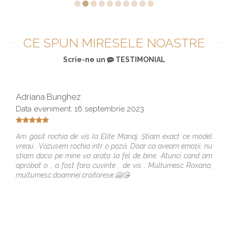
CE SPUN MIRESELE NOASTRE
Scrie-ne un
TESTIMONIAL
Adriana Bunghez
Data eveniment: 16 septembrie 2023
Am găsit rochia de vis la Elite Mariaj. Știam exact ce model
vreau . Văzusem rochia intr o poză. Doar ca aveam emoții, nu
stiam daca pe mine va arata la fel de bine. Atunci cand am
aprobat o , a fost fara cuvinte , de vis . Multumesc Roxana,
multumesc doamnei croitorese.🤗😘