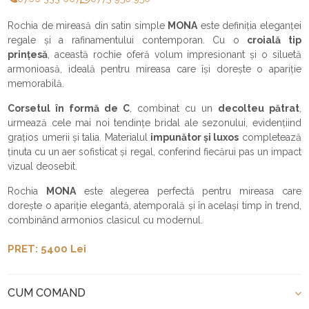
Rochia de mireasă din satin simple
MONA
este definiția eleganței
regale și a rafinamentului contemporan. Cu o
croială tip
prințesă
, această rochie oferă volum impresionant și o siluetă
armonioasă, ideală pentru mireasa care își dorește o apariție
memorabilă.
Corsetul în formă de C
, combinat cu un
decolteu pătrat
,
urmează cele mai noi tendințe bridal ale sezonului, evidențiind
grațios umerii și talia. Materialul
impunător și luxos
completează
ținuta cu un aer sofisticat și regal, conferind fiecărui pas un impact
vizual deosebit.
Rochia
MONA
este alegerea perfectă pentru mireasa care
dorește o apariție elegantă, atemporală și în același timp în trend,
combinând armonios clasicul cu modernul.
PRET: 5400 Lei
CUM COMAND