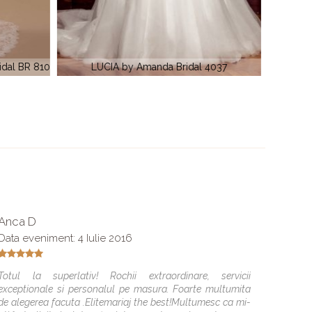
4037
RUBIN by Amanda Di Velli H2007
Anca D
Alexa
Data eveniment: 4 Iulie 2016
O super 
ajute sa
Totul la superlativ! Rochii extraordinare, servicii
totul a
exceptionale si personalul pe masura. Foarte multumita
momentu
de alegerea facuta .Elitemariaj the best!Multumesc ca mi-