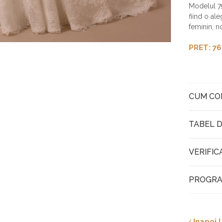
Modelul 79
fiind o al
feminin, n
PRET: 76
CUM C
TABEL D
VERIFIC
PROGRA
Inapoi l