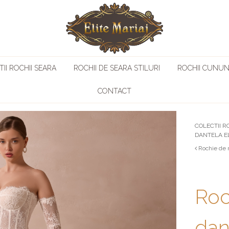
II ROCHII SEARA
ROCHII DE SEARA STILURI
ROCHII CUNUN
CONTACT
COLECTII R
DANTELA EL
Rochie de m
Roc
dan