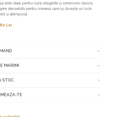
4 este ideal pentru nunți elegante și ceremonii clasice,
egere deosebită pentru mireasa care își dorește un look
obil și atemporal.
80 Lei
OMAND
E MARIMI
A STOC
MEAZA-TE
a colectie