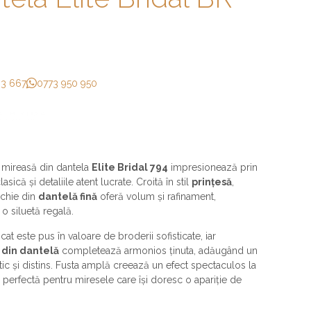
33 667
0773 950 950
 mireasă din dantela
Elite Bridal 794
impresionează prin
asică și detaliile atent lucrate. Croită în stil
prințesă
,
ochie din
dantelă fină
oferă volum și rafinament,
o siluetă regală.
cat este pus în valoare de broderii sofisticate, iar
 din dantelă
completează armonios ținuta, adăugând un
ic și distins. Fusta amplă creează un efect spectaculos la
d perfectă pentru miresele care își doresc o apariție de