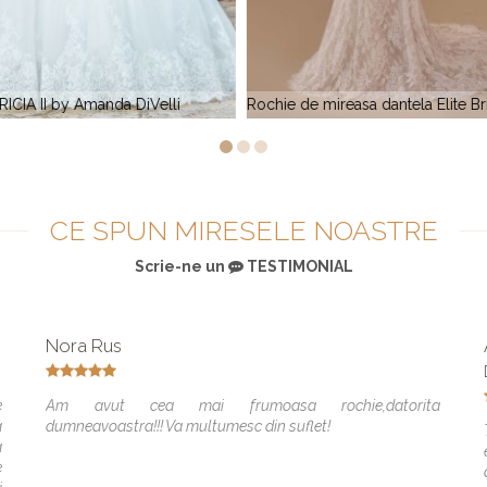
ireasa dantela Elite Bridal BR 810
LUCIA by Amanda Bridal 
CE SPUN MIRESELE NOASTRE
Scrie-ne un
TESTIMONIAL
Nora Rus
e
Am avut cea mai frumoasa rochie,datorita
a
dumneavoastra!!! Va multumesc din suflet!
a
e