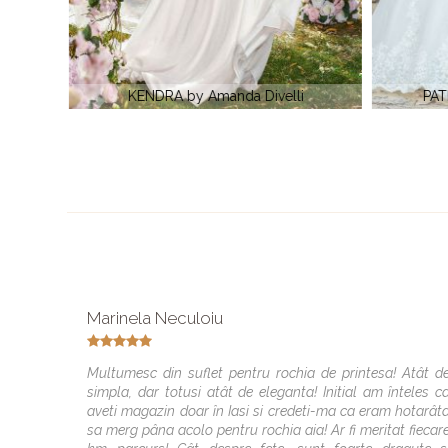
i
PATRICIA II by Amanda DiVelli
Rochie de m
Marinela Neculoiu
Multumesc din suflet pentru rochia de printesa! Atât d
simpla, dar totusi atât de eleganta! Initial am înteles c
aveti magazin doar în Iasi si credeti-ma ca eram hotarât
sa merg pâna acolo pentru rochia aia! Ar fi meritat fiecar