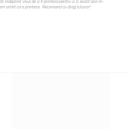
evenime
ati îndeplinit visul de a fi printesa pentru o zi..exact asa m-
tot! Fel
am simtit ca o printesa . Recomand cu drag tuturor!
asa cum