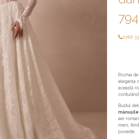
794
0766 3
Rochia de
eleganța cl
această r
conturând 
Bustul deli
mănușile
aer romant
mers, fiin
poveste.