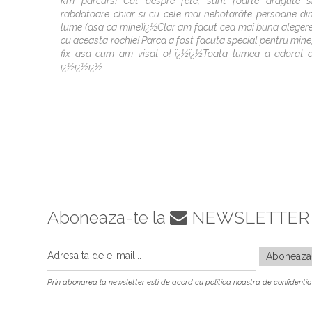
km parcurs! Cât despre fete, sunt foarte dragute s
rabdatoare chiar si cu cele mai nehotarâte persoane di
lume (asa ca mine)ï¿½Clar am facut cea mai buna aleger
cu aceasta rochie! Parca a fost facuta special pentru mine
fix asa cum am visat-o! ï¿½ï¿½Toata lumea a adorat-
ï¿½ï¿½ï¿½
Aboneaza-te la
NEWSLETTER
Prin abonarea la newsletter esti de acord cu
politica noastra de confidentia