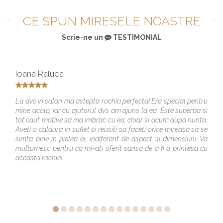
CE SPUN MIRESELE NOASTRE
Scrie-ne un
TESTIMONIAL
Ioana Raluca
La dvs in salon ma astepta rochia perfecta! Era special pentru
mine acolo, iar cu ajutorul dvs am ajuns la ea. Este superba si
tot caut motive sa ma imbrac cu ea, chiar si acum dupa nunta.
Aveti o caldura in suflet si reusiti sa faceti orice mireasa sa se
simta bine in pielea ei, indiferent de aspect si dimensiuni. Va
multumesc pentru ca mi-ati oferit sansa de a fi o printesa cu
aceasta rochie!