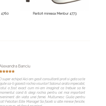
enbur 4773
Pantofi mireasa MENBUR 4320
Alexandra Banciu
Natali
O super echipa! Aici am gasit consultanti profi si gata sa te
Acest 
ajute sa-ti gasesti rochia visurilor! Salonul arata impecabil,
priete
totul a fost exact cum mi-am imaginat ca trebuie sa fie
rochite
momentul cand iti alegi rochia pentru cel mai important
dovada
eveniment din viata unei femei. Multumesc Giulia pentru
gasesc
tot! Felicitari Elite Mariage! Sa faceti si alte mirese fericite,
placut 
asa cum m-ati facut pe mine!
Va mul