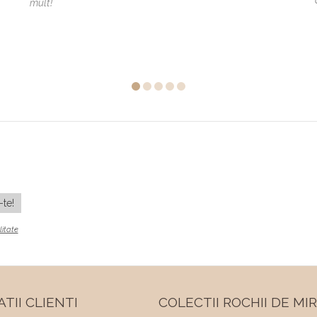
mult!
litate
TII CLIENTI
COLECTII ROCHII DE MI