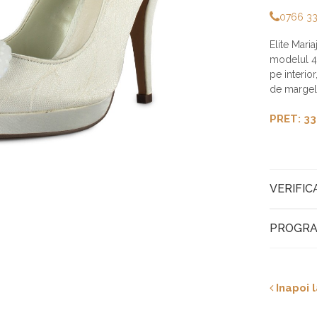
0766 3
Elite Mari
modelul 47
pe interior
de margel
PRET: 33
VERIFIC
PROGRA
Inapoi l