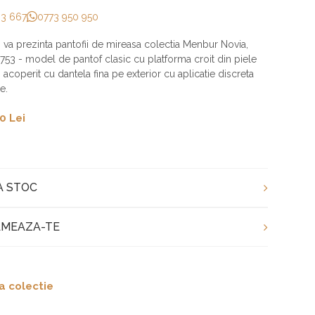
33 667
0773 950 950
aj va prezinta pantofii de mireasa colectia Menbur Novia,
53 - model de pantof clasic cu platforma croit din piele
, acoperit cu dantela fina pe exterior cu aplicatie discreta
e.
0 Lei
A STOC
MEAZA-TE
a colectie