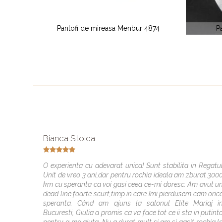
easa Menbur 4874
Pantofi mireasa Envoutante
Bianca Stoica
O experienta cu adevarat unica! Sunt stabilita in Regatu
Unit de vreo 3 ani,dar pentru rochia ideala am zburat 300
km cu speranta ca voi gasi ceea ce-mi doresc. Am avut u
dead line foarte scurt,timp in care îmi pierdusem cam oric
speranta. Când am ajuns la salonul Elite Mariaj i
Bucuresti, Giulia a promis ca va face tot ce ii sta in putint
pentru a ma ajuta. Nu a durat mult si am si gasit rochia l