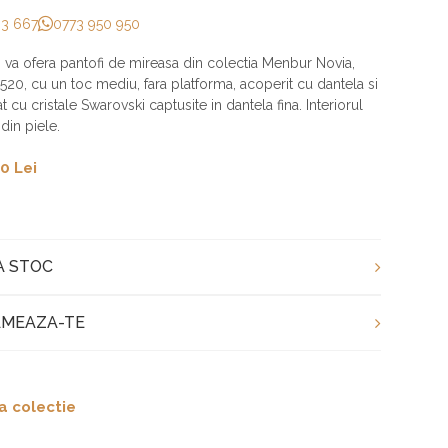
33 667
0773 950 950
aj va ofera pantofi de mireasa din colectia Menbur Novia,
20, cu un toc mediu, fara platforma, acoperit cu dantela si
 cu cristale Swarovski captusite in dantela fina. Interiorul
din piele.
0 Lei
A STOC
MEAZA-TE
a colectie