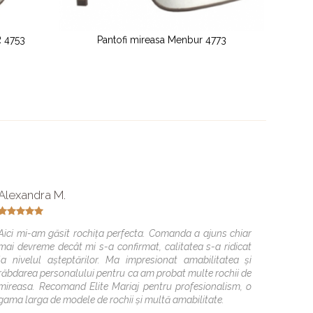
reasa Menbur 4773
Pantofi de mireasa MENBUR 4760
Alexandra M.
Cristi
Aici mi-am găsit rochița perfecta. Comanda a ajuns chiar
Sunteti
mai devreme decât mi s-a confirmat, calitatea s-a ridicat
descrie
la nivelul așteptărilor. Ma impresionat amabilitatea și
din pri
răbdarea personalului pentru ca am probat multe rochii de
îndruma
mireasa. Recomand Elite Mariaj pentru profesionalism, o
avut o 
gama larga de modele de rochii și multă amabilitate.
Multume
frumoa