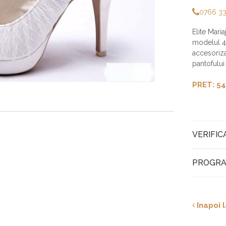
0766 3
Elite Mari
modelul 45
accesorizat
pantofului 
PRET: 54
VERIFIC
PROGRA
Inapoi l