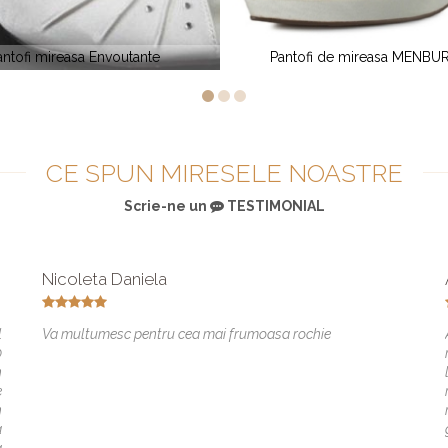
Pantofi de mireasa MENBUR 4753
Pantofi mi
CE SPUN MIRESELE NOASTRE
Scrie-ne un
TESTIMONIAL
Nicoleta Daniela
l
Va multumesc pentru cea mai frumoasa rochie
0
n
e
n
a
a