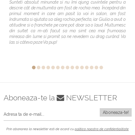
Sunteti absolut minunate si nu îmi ajung cuvintele pentru a
descrie cât de multumita am fost de rochia mea. Începând din
primul moment in care am pasit la voi in salon, am fost
îndrumata si ajutata sa aleg rochia perfecta, iar Giulia a avut o
atitudine si o franchete pe care pot doar sa o laud. Multumesc
din suflet ca m-ati facut sa ma simt cea mai frumoasa
mireasa din lume si promit sa ne revedem cu drag curând. Va
las si câteva poze Va pup!
Aboneaza-te la
NEWSLETTER
Prin abonarea la newsletter esti de acord cu
politica noastra de confidentialitate