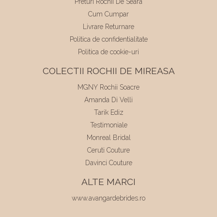
Preturi Rochii De Seara
Cum Cumpar
Livrare Returnare
Politica de confidentialitate
Politica de cookie-uri
COLECTII ROCHII DE MIREASA
MGNY Rochii Soacre
Amanda Di Velli
Tarik Ediz
Testimoniale
Monreal Bridal
Ceruti Couture
Davinci Couture
ALTE MARCI
www.avangardebrides.ro