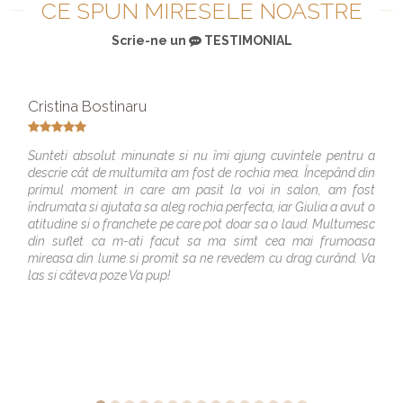
CE SPUN MIRESELE NOASTRE
Scrie-ne un
TESTIMONIAL
Cristina Bostinaru
Sunteti absolut minunate si nu îmi ajung cuvintele pentru a
descrie cât de multumita am fost de rochia mea. Începând din
primul moment in care am pasit la voi in salon, am fost
îndrumata si ajutata sa aleg rochia perfecta, iar Giulia a avut o
atitudine si o franchete pe care pot doar sa o laud. Multumesc
din suflet ca m-ati facut sa ma simt cea mai frumoasa
mireasa din lume si promit sa ne revedem cu drag curând. Va
las si câteva poze Va pup!