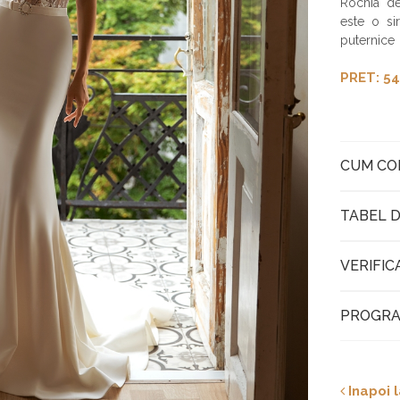
Rochia de
este o si
puternice
PRET: 54
CUM C
TABEL D
VERIFIC
PROGRA
Inapoi l