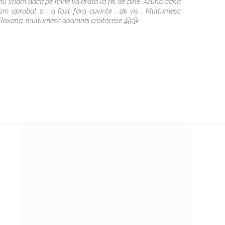
nu stiam daca pe mine va arata la fel de bine. Atunci cand
am aprobat o , a fost fara cuvinte , de vis . Multumesc
Roxana, multumesc doamnei croitorese.🤗😘