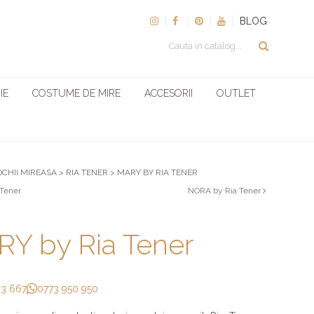
BLOG
IE
COSTUME DE MIRE
ACCESORII
OUTLET
OCHII MIREASA
>
RIA TENER
>
MARY BY RIA TENER
 Tener
NORA by Ria Tener
Y by Ria Tener
33 667
0773 950 950