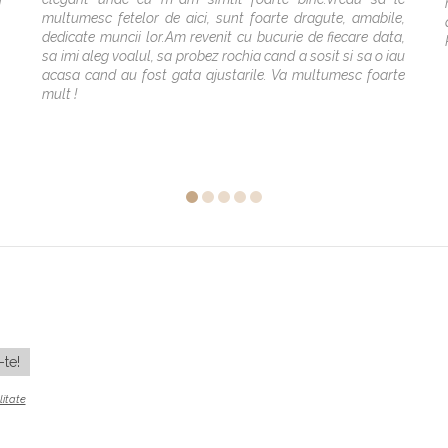
multumesc fetelor de aici, sunt foarte dragute, amabile,
dedicate muncii lor.Am revenit cu bucurie de fiecare data,
sa imi aleg voalul, sa probez rochia cand a sosit si sa o iau
acasa cand au fost gata ajustarile. Va multumesc foarte
mult !
litate