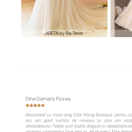
RIA by Ria Tener
Dina Damaris Florea
Recomand cu mare drag Elite Mariaj Boutique ,pentru c
aici am gasit rochita de mireasa la care am visa
dintotdeauna. Fetele sunt foarte dragute si rabdatoare,ia
doamna croitoreasa face minuni. Multumesc Elite Maria