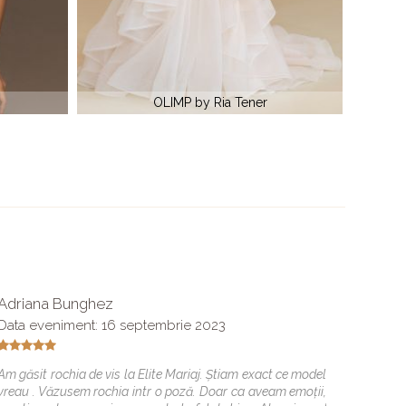
ALICE by Ria Tener
Adriana Bunghez
Mirel
Data eveniment: 16 septembrie 2023
Data e
Am găsit rochia de vis la Elite Mariaj. Știam exact ce model
Am avut
vreau . Văzusem rochia intr o poză. Doar ca aveam emoții,
am dori