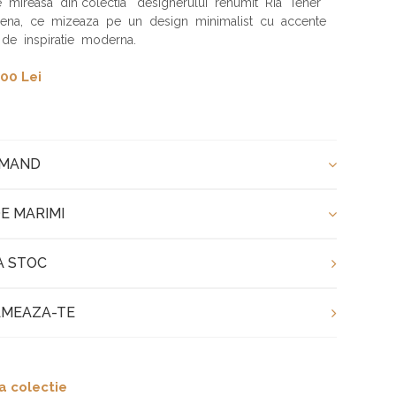
 mireasa din colectia designerului renumit Ria Tener
rena, ce mizeaza pe un design minimalist cu accente
 de inspiratie moderna.
00 Lei
OMAND
E MARIMI
A STOC
MEAZA-TE
a colectie