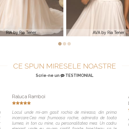
AVA by Ria Tener
OLIMP by Ria Tener
CE SPUN MIRESELE NOASTRE
Scrie-ne un
TESTIMONIAL
Raluca Ramboi
a
Locul unde mi-am gasit rochia de mireasa, din prima
t
incercare.Cea mai frumoasa rochie, admirata de toata
r
lumea, in ton cu mine, cu personalitatea mea. Un cadru
j
elegant unde eu m-am simtit foarte bine.Vreau sa le