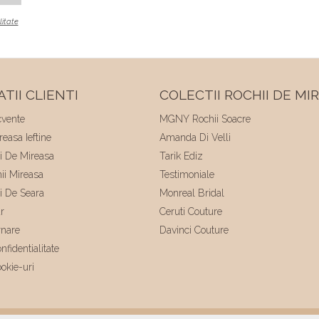
litate
TII CLIENTI
COLECTII ROCHII DE MI
cvente
MGNY Rochii Soacre
easa Ieftine
Amanda Di Velli
ii De Mireasa
Tarik Ediz
hii Mireasa
Testimoniale
ii De Seara
Monreal Bridal
r
Ceruti Couture
rnare
Davinci Couture
nfidentialitate
ookie-uri