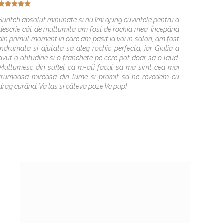
Data e
Sunteti absolut minunate si nu îmi ajung cuvintele pentru a
descrie cât de multumita am fost de rochia mea. Începând
Tin sa
din primul moment in care am pasit la voi in salon, am fost
rochie 
îndrumata si ajutata sa aleg rochia perfecta, iar Giulia a
viata m
avut o atitudine si o franchete pe care pot doar sa o laud.
bucuri
Multumesc din suflet ca m-ati facut sa ma simt cea mai
cateva
frumoasa mireasa din lume si promit sa ne revedem cu
viitoare
drag curând. Va las si câteva poze Va pup!