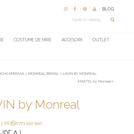
BLOG
IE
COSTUME DE MIRE
ACCESORII
OUTLET
OCHII MIREASA
>
MONREAL BRIDAL
>
LAVIN BY MONREAL
MARTEL by Monreal
IN by Monreal
33 667
0773 950 950