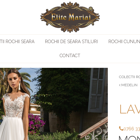
II ROCHII SEARA
ROCHII DE SEARA STILURI
ROCHII CUNUN
CONTACT
COLECTII R
MEDELIN
LAV
0766 3