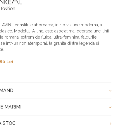
AVIN constituie abordarea, intr-o viziune moderna, a
clasice. Modelul A-line, este asociat mai degraba unei linii
tie romana, extrem de fluida, ultra-feminina, faldurile
e intr-un ritm atemporal, la granita dintre legenda si
te.
80 Lei
OMAND
E MARIMI
A STOC