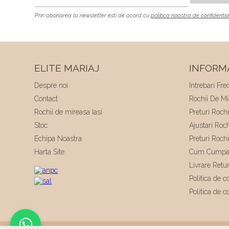
Prin abonarea la newsletter esti de acord cu
politica noastra de confidentia
ELITE MARIAJ
INFORMA
Despre noi
Intrebari Fre
Contact
Rochii De Mir
Rochii de mireasa Iasi
Preturi Roch
Stoc
Ajustari Roc
Echipa Noastra
Preturi Roch
Harta Site
Cum Cumpa
Livrare Retu
Politica de co
Politica de c