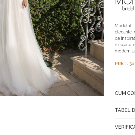
Modelul L
elegantei 
de inspira
miscandu-s
modernita
PRET: 51
CUM C
TABEL D
VERIFIC