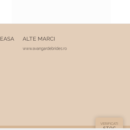
REASA
ALTE MARCI
www.avangardebrides.ro
VERIFICATI
STOC