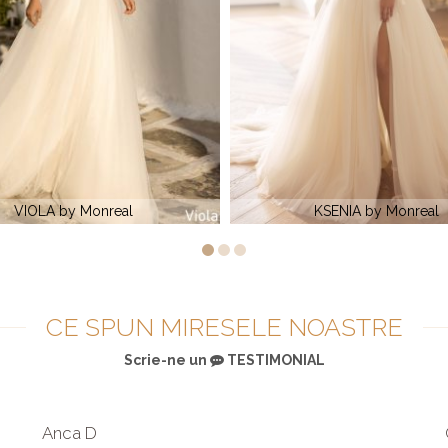
KSENIA by Monreal
LALLI by Monreal
CE SPUN MIRESELE NOASTRE
Scrie-ne un
TESTIMONIAL
Anca D