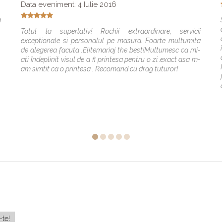
Data eveniment: 4 Iulie 2016
a
Totul la superlativ! Rochii extraordinare, servicii
exceptionale si personalul pe masura. Foarte multumita
de alegerea facuta .Elitemariaj the best!Multumesc ca mi-
ati îndeplinit visul de a fi printesa pentru o zi..exact asa m-
am simtit ca o printesa . Recomand cu drag tuturor!