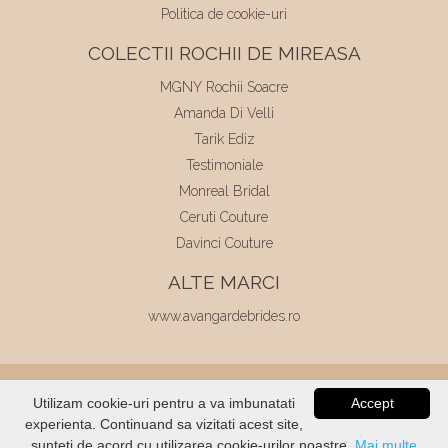
Politica de cookie-uri
COLECTII ROCHII DE MIREASA
MGNY Rochii Soacre
Amanda Di Velli
Tarik Ediz
Testimoniale
Monreal Bridal
Ceruti Couture
Davinci Couture
ALTE MARCI
www.avangardebrides.ro
© 2026
Elite Mariaj
|
Toate drepturile
Utilizam cookie-uri pentru a va imbunatati
Accept
rezervate
|
Dezvoltat de
Voitin.com
experienta. Continuand sa vizitati acest site,
VERIFICATI
STOC
sunteti de acord cu utilizarea cookie-urilor noastre.
Mai multe