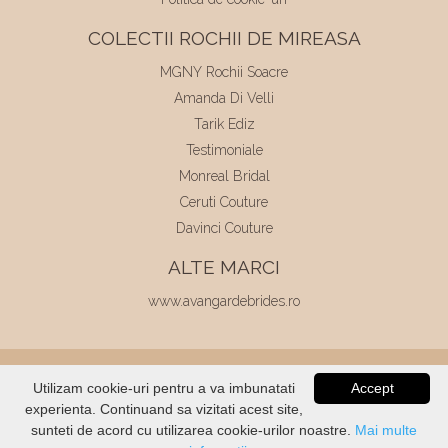
COLECTII ROCHII DE MIREASA
MGNY Rochii Soacre
Amanda Di Velli
Tarik Ediz
Testimoniale
Monreal Bridal
Ceruti Couture
Davinci Couture
ALTE MARCI
www.avangardebrides.ro
© 2026
Elite Mariaj
|
Toate drepturile
Utilizam cookie-uri pentru a va imbunatati
Accept
rezervate
|
Dezvoltat de
Voitin.com
experienta. Continuand sa vizitati acest site,
VERIFICATI
STOC
sunteti de acord cu utilizarea cookie-urilor noastre.
Mai multe