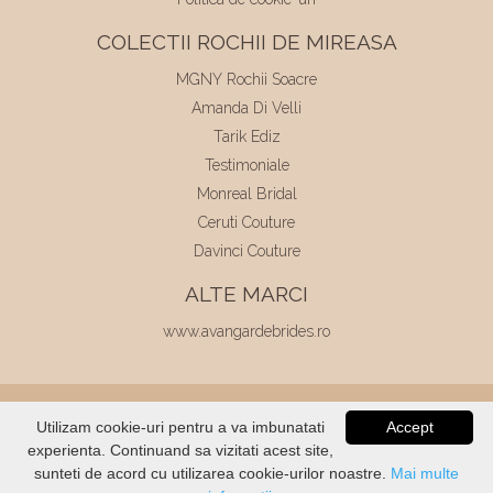
COLECTII ROCHII DE MIREASA
MGNY Rochii Soacre
Amanda Di Velli
Tarik Ediz
Testimoniale
Monreal Bridal
Ceruti Couture
Davinci Couture
ALTE MARCI
www.avangardebrides.ro
© 2026
Elite Mariaj
|
Toate drepturile
Utilizam cookie-uri pentru a va imbunatati
Accept
rezervate
|
Dezvoltat de
Voitin.com
experienta. Continuand sa vizitati acest site,
VERIFICATI
STOC
sunteti de acord cu utilizarea cookie-urilor noastre.
Mai multe