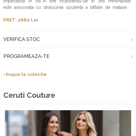
impecabila in stil A- line incadrandu-se in linii minimaliste,
este asezonata cu stralucirea opulenta a taftalei de matase.
PRET: 2680 Lei
VERIFICA STOC
PROGRAMEAZA-TE
Inapoi la colectie
Ceruti Couture