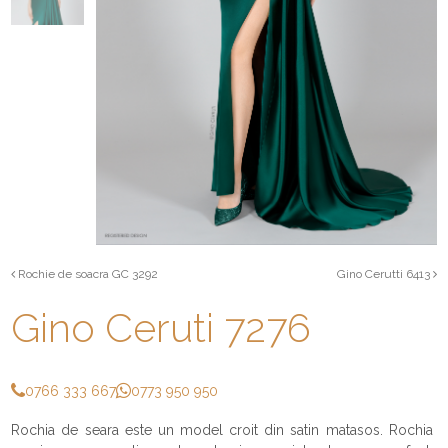
Rochie de soacra GC 3292
Gino Cerutti 6413
Gino Ceruti 7276
0766 333 667
0773 950 950
Rochia de seara este un model croit din satin matasos. Rochia