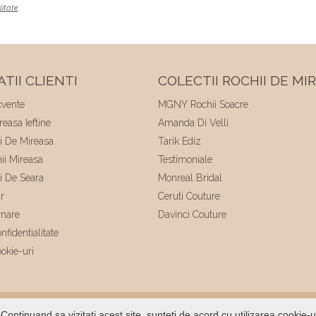
litate
TII CLIENTI
COLECTII ROCHII DE MI
cvente
MGNY Rochii Soacre
easa Ieftine
Amanda Di Velli
ii De Mireasa
Tarik Ediz
hii Mireasa
Testimoniale
ii De Seara
Monreal Bridal
r
Ceruti Couture
rnare
Davinci Couture
nfidentialitate
ookie-uri
ltat de
Voitin.com
Continuand sa vizitati acest site, sunteti de acord cu utilizarea cookie-u