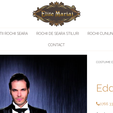
II ROCHII SEARA
ROCHII DE SEARA STILURI
ROCHII CUNUN
CONTACT
COSTUME D
Edd
0766 3