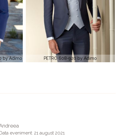
Adimo
LECCE 367-140 by Adimo
Andreea
Ioana
Data eveniment: 21 august 2021