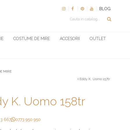
BLOG
IE
COSTUME DE MIRE
ACCESORII
OUTLET
E MIRE
Eddy K. Uomo 157tr
y K. Uomo 158tr
33 667
0773 950 950