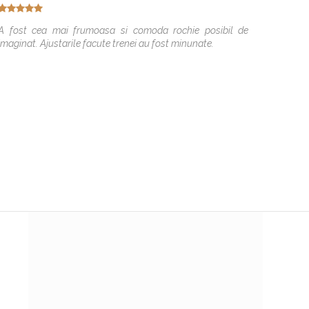
La dvs 
pentru 
A fost cea mai frumoasa si comoda rochie posibil de
superba
imaginat. Ajustarile facute trenei au fost minunate.
acum du
faceti o
de aspe
oferit s