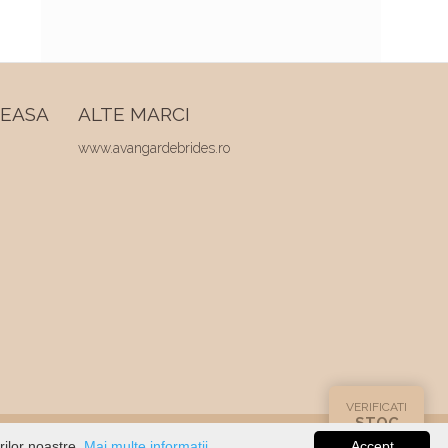
REASA
ALTE MARCI
www.avangardebrides.ro
VERIFICATI
STOC
rilor noastre.
Mai multe informatii...
Accept