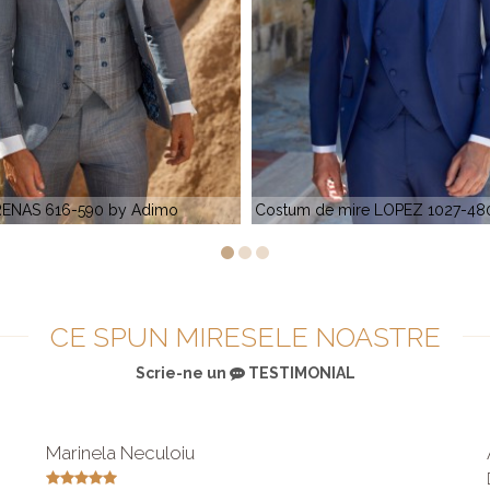
 de mire LOPEZ 1027-480 by Adimo
PETRO 608-920 by 
CE SPUN MIRESELE NOASTRE
Scrie-ne un
TESTIMONIAL
Marinela Neculoiu