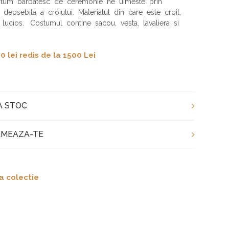
stum barbatesc de ceremonie ne uimeste prin
 deosebita a croiului. Materialul din care este croit,
 lucios. Costumul contine sacou, vesta, lavaliera si
.
0 lei redis de la 1500 Lei
A STOC
MEAZA-TE
a colectie