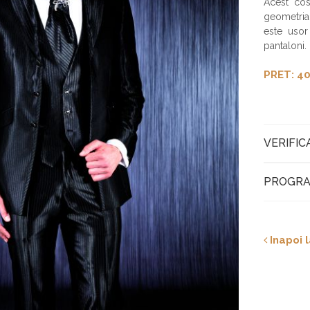
Acest co
geometria
este usor
pantaloni
PRET: 40
VERIFIC
PROGRA
Inapoi l