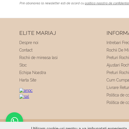
Prin abonarea la newsletter esti de acord cu
politica noastra de confidentia
ELITE MARIAJ
INFORMA
Despre noi
Intrebari Fre
Contact
Rochii De Mir
Rochii de mireasa Iasi
Preturi Roch
Stoc
Ajustari Roc
Echipa Noastra
Preturi Roch
Harta Site
Cum Cumpa
Livrare Retu
Politica de co
Politica de c
© 2026
Elite Mariaj
|
Toate drepturile rezervate
|
Dezvo
Utilizam cookie-uri pentru a va imbunatati experienta. 