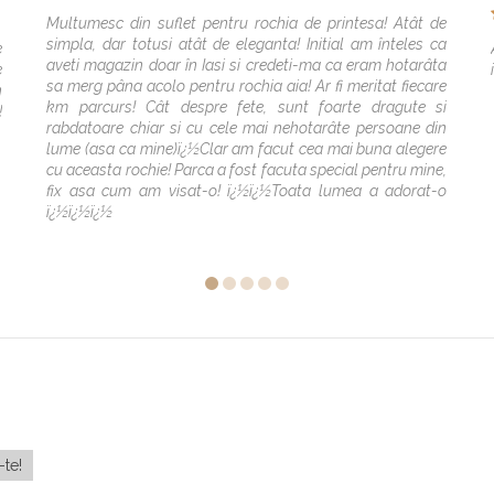
Multumesc din suflet pentru rochia de printesa! Atât de
simpla, dar totusi atât de eleganta! Initial am înteles ca
e
aveti magazin doar în Iasi si credeti-ma ca eram hotarâta
e
sa merg pâna acolo pentru rochia aia! Ar fi meritat fiecare
n
km parcurs! Cât despre fete, sunt foarte dragute si
!
rabdatoare chiar si cu cele mai nehotarâte persoane din
lume (asa ca mine)ï¿½Clar am facut cea mai buna alegere
cu aceasta rochie! Parca a fost facuta special pentru mine,
fix asa cum am visat-o! ï¿½ï¿½Toata lumea a adorat-o
ï¿½ï¿½ï¿½