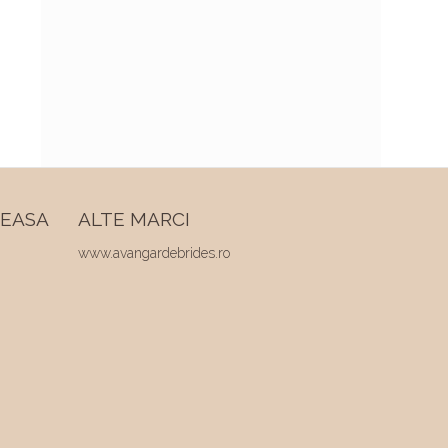
REASA
ALTE MARCI
www.avangardebrides.ro