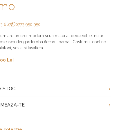
imo
33 667
0773 950 950
um are un croi modern si un material deosebit, el nu ar
lipseasca din garderoba fiecarui barbat. Costumul contine -
aloni, vesta si lavaliera..
00 Lei
A STOC
MEAZA-TE
a colectie