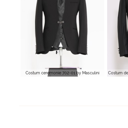
sculini
Costum de ceremonie 1003-01 by Masculini
H