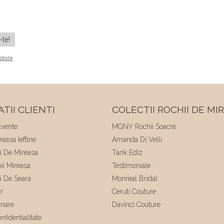
litate
TII CLIENTI
COLECTII ROCHII DE MI
cvente
MGNY Rochii Soacre
easa Ieftine
Amanda Di Velli
ii De Mireasa
Tarik Ediz
hii Mireasa
Testimoniale
ii De Seara
Monreal Bridal
r
Ceruti Couture
rnare
Davinci Couture
nfidentialitate