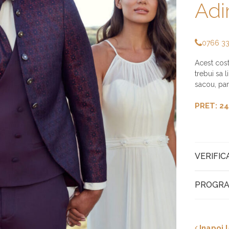
Ad
0766 3
Acest cost
trebui sa 
sacou, pant
PRET: 24
VERIFIC
PROGRA
Inapoi l