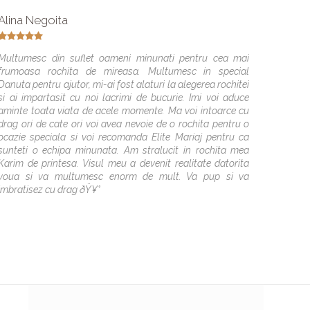
Alina Negoita
Alina 
Multumesc din suflet oameni minunati pentru cea mai
Multume
frumoasa rochita de mireasa. Multumesc in special
cea ma
Danuta pentru ajutor, mi-ai fost alaturi la alegerea rochitei
echipa!
si ai impartasit cu noi lacrimi de bucurie. Imi voi aduce
doamna
aminte toata viata de acele momente. Ma voi intoarce cu
observa
drag ori de cate ori voi avea nevoie de o rochita pentru o
perfect 
ocazie speciala si voi recomanda Elite Mariaj pentru ca
sunteti o echipa minunata. Am stralucit in rochita mea
Karim de printesa. Visul meu a devenit realitate datorita
voua si va multumesc enorm de mult. Va pup si va
imbratisez cu drag ðŸ¥°