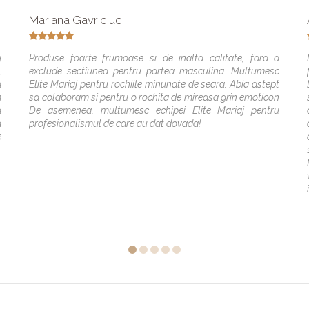
Mariana Gavriciuc
j
Produse foarte frumoase si de inalta calitate, fara a
,
exclude sectiunea pentru partea masculina. Multumesc
a
Elite Mariaj pentru rochiile minunate de seara. Abia astept
m
sa colaboram si pentru o rochita de mireasa grin emoticon
a
De asemenea, multumesc echipei Elite Mariaj pentru
a
profesionalismul de care au dat dovada!
e