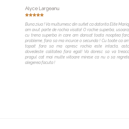
Alyce Largeanu
Buna ziua ! Va multumesc din suflet ca datorita Elite Maria
am avut parte de rochia visata! O rochie superba, usoara
cu trena superba in care am dansat toata noaptea far
probleme, fara sa ma incurce o secunda ! Cu toate ca a
topait fara sa ma opresc rochia este intacta, ast
dovedeste calitatea fara egal! Va doresc sa va treac
pragul cat mai multe viitoare mirese ca nu o sa regret
alegerea facuta !