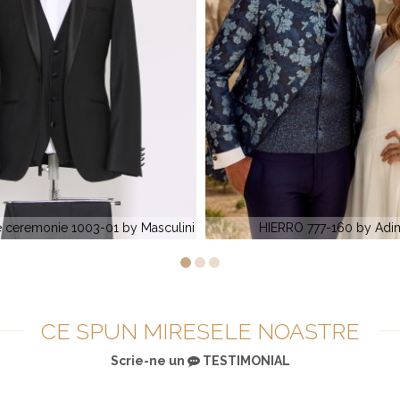
IERRO 777-160 by Adimo
MAGOSA 735-210 by A
CE SPUN MIRESELE NOASTRE
Scrie-ne un
TESTIMONIAL