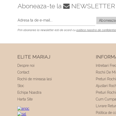
Aboneaza-te la
NEWSLETTER
Prin abonarea la newsletter esti de acord cu
politica noastra de confidentia
ELITE MARIAJ
INFORMA
Despre noi
Intrebari Fre
Contact
Rochii De Mir
Rochii de mireasa Iasi
Preturi Roch
Stoc
Ajustari Roc
Echipa Noastra
Preturi Roch
Harta Site
Cum Cumpa
Livrare Retu
Politica de co