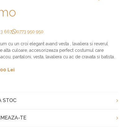
imo
33 667
0773 950 950
um cu un croi elegant avand vesta , lavaliera si reverul
e alta culoare, accesorizeaza perfect costumul care
acou, pantaloni, vesta, lavaliera cu ac de cravata si batista.
00 Lei
A STOC
MEAZA-TE