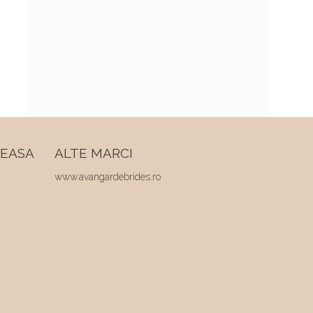
REASA
ALTE MARCI
www.avangardebrides.ro