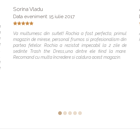
Sorina Vladu
Data eveniment: 15 iulie 2017
a
a
Va multumesc din suflet! Rochia a fost perfecta, primul
u
magazin de mirese, personal frumos si profesionalism din
e
partea fetelor. Rochia a rezistat impecabil la 2 zile de
,
sedinte Trash the Dress,una dintre ele fiind la mare.
,
Recomand cu multa încredere si caldura acest magazin.
u
e