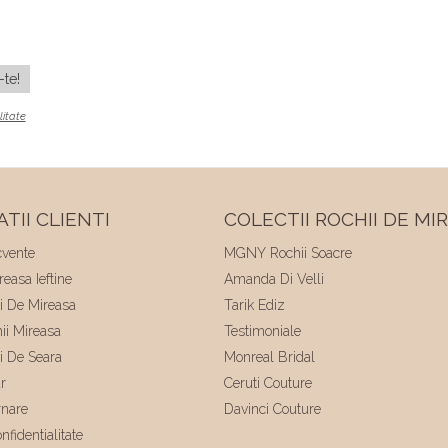
litate
TII CLIENTI
COLECTII ROCHII DE MI
cvente
MGNY Rochii Soacre
easa Ieftine
Amanda Di Velli
ii De Mireasa
Tarik Ediz
hii Mireasa
Testimoniale
ii De Seara
Monreal Bridal
r
Ceruti Couture
rnare
Davinci Couture
nfidentialitate