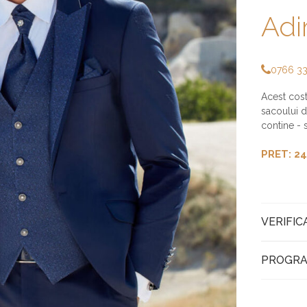
Ad
0766 3
Acest cost
sacoului d
contine - s
PRET: 24
VERIFIC
PROGRA