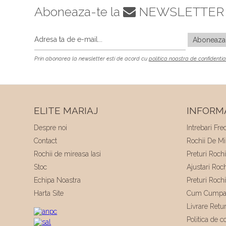
Aboneaza-te la
NEWSLETTER
Prin abonarea la newsletter esti de acord cu
politica noastra de confidentia
ELITE MARIAJ
INFORMA
Despre noi
Intrebari Fre
Contact
Rochii De Mir
Rochii de mireasa Iasi
Preturi Roch
Stoc
Ajustari Roc
Echipa Noastra
Preturi Roch
Harta Site
Cum Cumpa
Livrare Retu
Politica de co