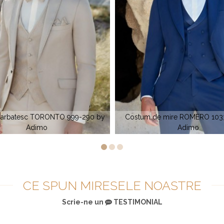
 de mire ROMERO 1033-410 by
Adimo
ATLANTIS 792-270 by A
CE SPUN MIRESELE NOASTRE
Scrie-ne un
TESTIMONIAL