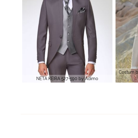
Costum barbatesc TORONTO 999-290 by
Costum
imo
Adimo