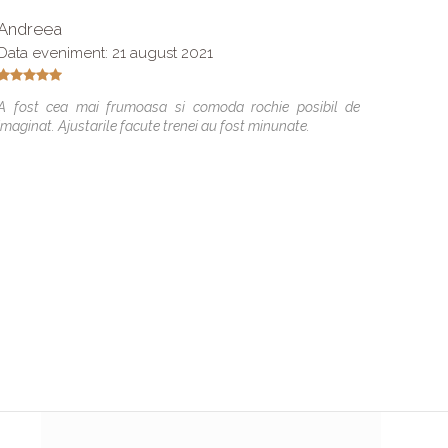
Andreea
Mada 
Data eveniment: 21 august 2021
Multum
mireasa
A fost cea mai frumoasa si comoda rochie posibil de
visam 
imaginat. Ajustarile facute trenei au fost minunate.
oferit!