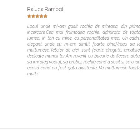
Raluca Ramboi
Locul unde mi-am gasit rochia de mireasa, din prim
incercare.Cea mai frumoasa rochie, admirata de toat
lumea, in ton cu mine, cu personalitatea mea. Un cadr
elegant unde eu m-am simtit foarte bine.Vreau sa l
multumesc fetelor de aici, sunt foarte dragute, amabile
dedicate muncii lor.Am revenit cu bucurie de fiecare data
sa imi aleg voalul, sa probez rochia cand a sosit si sa o ia
acasa cand au fost gata ajustarile. Va multumesc foart
mult !