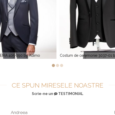
 ceremonie 3037-01 by Masculini
ALICANTE 808-170 by A
CE SPUN MIRESELE NOASTRE
Scrie-ne un
TESTIMONIAL
Andreea