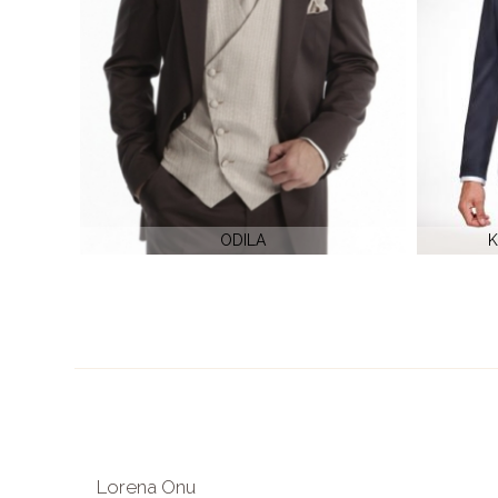
KEIRA 405-290 by Adimo
Costum de
Lorena Onu