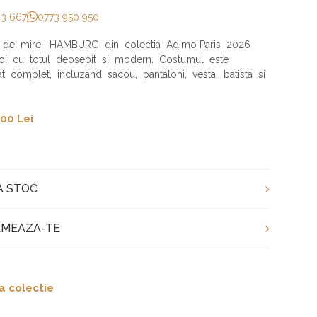
33 667
0773 950 950
 de mire HAMBURG din colectia Adimo Paris 2026
oi cu totul deosebit si modern. Costumul este
at complet, incluzand sacou, pantaloni, vesta, batista si
00 Lei
A STOC
MEAZA-TE
a colectie