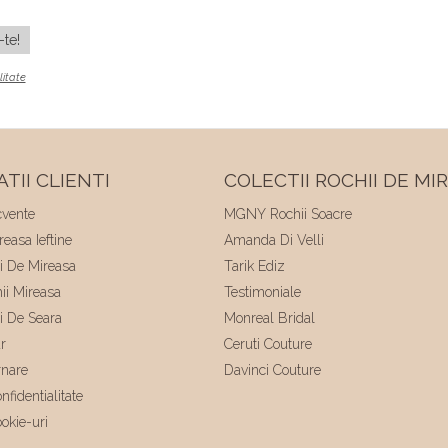
litate
TII CLIENTI
COLECTII ROCHII DE MI
cvente
MGNY Rochii Soacre
easa Ieftine
Amanda Di Velli
ii De Mireasa
Tarik Ediz
hii Mireasa
Testimoniale
ii De Seara
Monreal Bridal
r
Ceruti Couture
rnare
Davinci Couture
nfidentialitate
ookie-uri