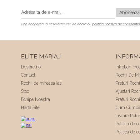
Prin abonarea la newsletter esti de acord cu
politica noastra de confidentia
ELITE MARIAJ
INFORMA
Despre noi
Intrebari Fre
Contact
Rochii De Mir
Rochii de mireasa Iasi
Preturi Roch
Stoc
Ajustari Roc
Echipa Noastra
Preturi Roch
Harta Site
Cum Cumpa
Livrare Retu
Politica de co
Politica de c