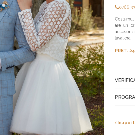
0766 3
Costumul
are un cr
accesoriz
lavaliera.
PRET: 24
VERIFIC
PROGRA
Inapoi l