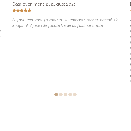
Data eveniment: 21 august 2021
t
A fost cea mai frumoasa si comoda rochie posibil de
i
imaginat. Ajustarile facute trenei au fost minunate.
a
y