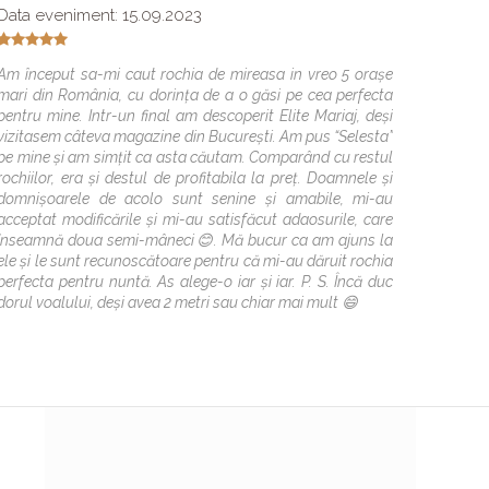
Data eveniment: 15.09.2023
O super 
ajute sa
Am început sa-mi caut rochia de mireasa in vreo 5 orașe
totul a
mari din România, cu dorința de a o găsi pe cea perfecta
momentu
pentru mine. Intr-un final am descoperit Elite Mariaj, deși
evenime
vizitasem câteva magazine din București. Am pus “Selesta”
tot! Fel
pe mine și am simțit ca asta căutam. Comparând cu restul
asa cum
rochiilor, era și destul de profitabila la preț. Doamnele și
domnișoarele de acolo sunt senine și amabile, mi-au
acceptat modificările și mi-au satisfăcut adaosurile, care
înseamnă doua semi-mâneci😊. Mă bucur ca am ajuns la
ele și le sunt recunoscătoare pentru că mi-au dăruit rochia
perfecta pentru nuntă. As alege-o iar și iar. P. S. Încă duc
dorul voalului, deși avea 2 metri sau chiar mai mult 😄