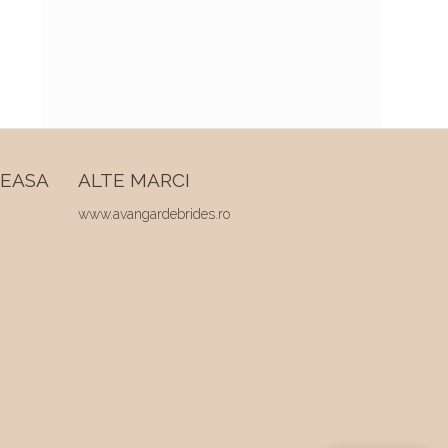
REASA
ALTE MARCI
www.avangardebrides.ro