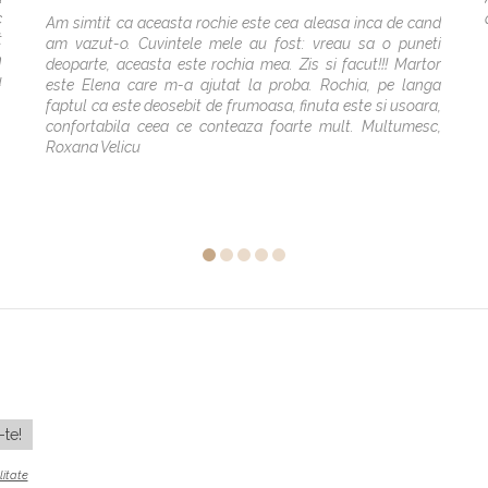
c
Am simtit ca aceasta rochie este cea aleasa inca de cand
t
am vazut-o. Cuvintele mele au fost: vreau sa o puneti
n
deoparte, aceasta este rochia mea. Zis si facut!!! Martor
u
este Elena care m-a ajutat la proba. Rochia, pe langa
faptul ca este deosebit de frumoasa, finuta este si usoara,
confortabila ceea ce conteaza foarte mult. Multumesc,
Roxana Velicu
litate