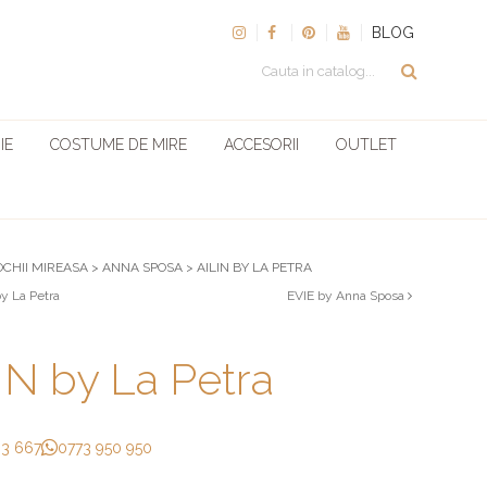
BLOG
IE
COSTUME DE MIRE
ACCESORII
OUTLET
OCHII MIREASA
>
ANNA SPOSA
>
AILIN BY LA PETRA
 La Petra
EVIE by Anna Sposa
IN by La Petra
33 667
0773 950 950