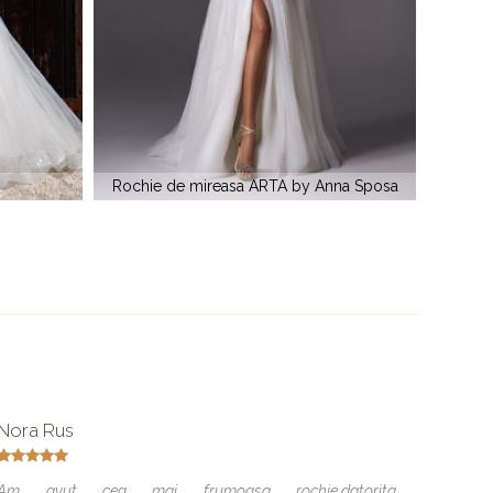
Anna Sposa
VERA by Anna Sposa
Nora Rus
Andre
Am avut cea mai frumoasa rochie,datorita
Un sal