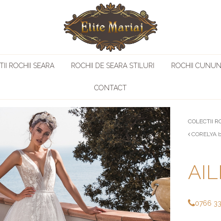
II ROCHII SEARA
ROCHII DE SEARA STILURI
ROCHII CUNUN
CONTACT
COLECTII R
CORELYA by
AIL
0766 3