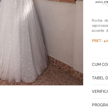
Rochia de
vaporoasa
accente d
PRET: 42
CUM C
TABEL D
VERIFIC
PROGRA