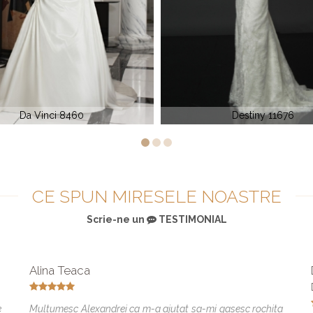
Destiny 11676
Rochie de mireasa satin Elite B
CE SPUN MIRESELE NOASTRE
Scrie-ne un
TESTIMONIAL
Alina Teaca
e
Multumesc Alexandrei ca m-a ajutat sa-mi gasesc rochita