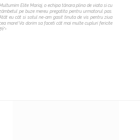
Multumim Elite Mariaj, o echipa tânara plina de viata si cu
Echipa 
zâmbetul pe buze mereu pregatita pentru urmatorul pas.
arate r
Atât eu cât si sotul ne-am gasit tinuta de vis pentru ziua
colecti
cea mare! Va dorim sa faceti cât mai multe cupluri fericite
paiete 
ðŸ’•
este ale
gasit r
ajustar
Mariaj
profesi