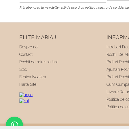
Prin abonarea la newsletter esti de acord cu
politica noastra de confidentia
ELITE MARIAJ
INFORMA
Despre noi
Intrebari Fre
Contact
Rochii De Mir
Rochii de mireasa Iasi
Preturi Roch
Stoc
Ajustari Roc
Echipa Noastra
Preturi Roch
Harta Site
Cum Cumpa
Livrare Retu
Politica de co
Politica de c