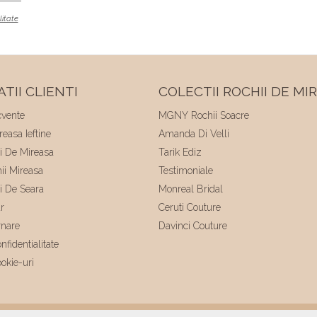
litate
TII CLIENTI
COLECTII ROCHII DE MI
cvente
MGNY Rochii Soacre
easa Ieftine
Amanda Di Velli
ii De Mireasa
Tarik Ediz
hii Mireasa
Testimoniale
ii De Seara
Monreal Bridal
r
Ceruti Couture
rnare
Davinci Couture
nfidentialitate
ookie-uri