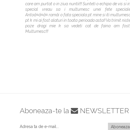
care am purtat o in ziua nuntii!!! Sunteti o echipa de vis si i
special vreau sa i multumesc unei fete special
Antoâ¤â¤â¤ ramâi o fata speciala pt mine si iti multumes
pt k mi ai fost alaturi in toata perioada asta!! Va trimit nist
poze dragi mie k sa vedeti cat de faina am fost
Multumesc!!!
Aboneaza-te la
NEWSLETTER