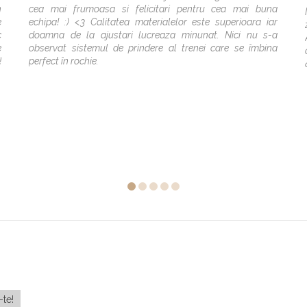
n
cea mai frumoasa si felicitari pentru cea mai buna
e
echipa! :) <3 Calitatea materialelor este superioara iar
c
doamna de la ajustari lucreaza minunat. Nici nu s-a
e
observat sistemul de prindere al trenei care se îmbina
!
perfect în rochie.