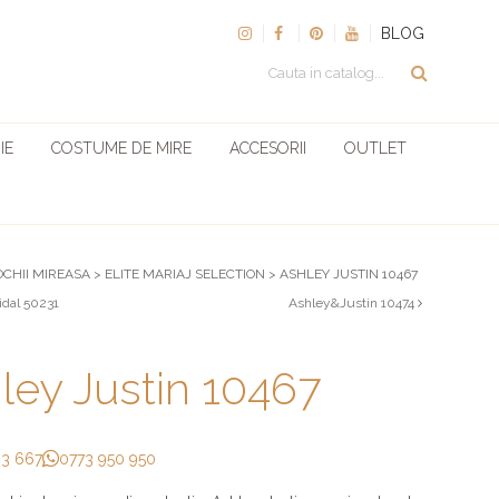
BLOG
IE
COSTUME DE MIRE
ACCESORII
OUTLET
OCHII MIREASA
>
ELITE MARIAJ SELECTION
>
ASHLEY JUSTIN 10467
idal 50231
Ashley&Justin 10474
ley Justin 10467
33 667
0773 950 950