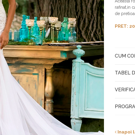
Aceasta ro
rafinat,in 
de pretioas
PRET: 20
CUM C
TABEL D
VERIFIC
PROGRA
Inapoi l