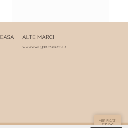
REASA
ALTE MARCI
www.avangardebrides.ro
VERIFICATI
STOC