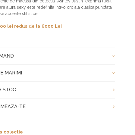
chie de mireasa din colectia Ashley Justin exprima luxul
care alura sexy este redefinita intr-o croiala clasica,punctata
e accente stilistice.
00 lei redus de la 6000 Lei
OMAND
E MARIMI
A STOC
MEAZA-TE
a colectie