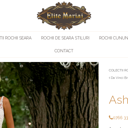
II ROCHII SEARA
ROCHII DE SEARA STILURI
ROCHII CUNUN
CONTACT
COLECTII R
Da Vinci Br
Ash
0766 3