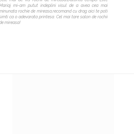
Mariaj mi-am putut indeplini visul de a avea cea mai
Desi au
minunata rochie de mireasa,recomand cu drag aici te poti
drag fot
simti ca o adevarata printesa. Cel mai tare salon de rochii
Victori
de mireasa!
excepti
deosebi
mai bun