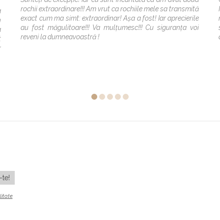
rochii extraordinare!!! Am vrut ca rochiile mele sa transmită
a
exact cum ma simt: extraordinar! Așa a fost! Iar aprecierile
n
au fost măgulitoare!!! Va mulțumesc!!! Cu siguranța voi
a
reveni la dumneavoastră !
t
r
litate