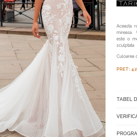
Aceasta r
mireasa.
este o me
sculptata
Culoarea d
PRET: 42
TABEL D
VERIFIC
PROGRA