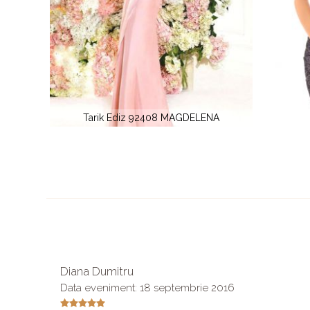
ENA
Tarik Ediz 93687 RIO
Diana Dumitru
Data eveniment: 18 septembrie 2016