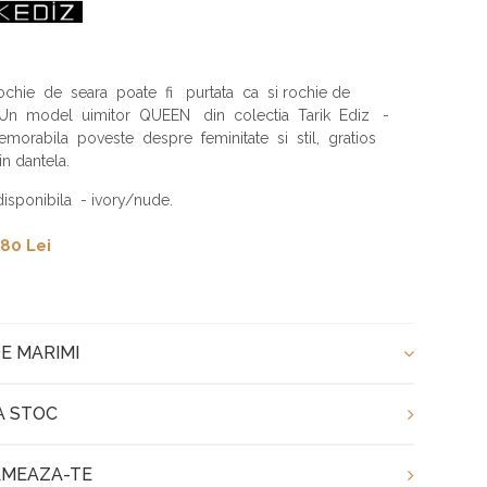
ochie de seara poate fi purtata ca si rochie de
 Un model uimitor QUEEN din colectia Tarik Ediz -
morabila poveste despre feminitate si stil, gratios
 in dantela.
isponibila - ivory/nude.
80 Lei
E MARIMI
A STOC
MEAZA-TE