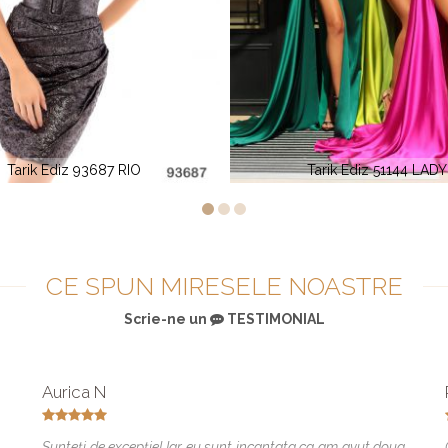
Tarik Ediz 51144 LADY
Tarik Ediz 92661 Win
CE SPUN MIRESELE NOASTRE
Scrie-ne un
TESTIMONIAL
Aurica N
Sunteți de excepție! Iar eu sunt incantata ca am avut doua