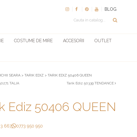
BLOG
IE
COSTUME DE MIRE
ACCESORII
OUTLET
OCHII SEARA
>
TARIK EDIZ
>
TARIK EDIZ 50406 QUEEN
 50271 TALIA
Tarik Ediz 50339 TENDANCE
ik Ediz 50406 QUEEN
33 667
0773 950 950