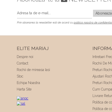
Prin abonarea la newsletter esti de acord cu
politica noastra de confidentia
ELITE MARIAJ
INFORMA
Despre noi
Intrebari Fre
Contact
Rochii De Mir
Rochii de mireasa Iasi
Preturi Roch
Stoc
Ajustari Roc
Echipa Noastra
Preturi Roch
Harta Site
Cum Cumpa
Livrare Retu
Politica de co
Politica de c