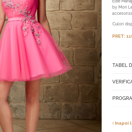
Elite Mari
by Mori Le
accesoriza
Culori dis
PRET: 11
TABEL D
VERIFIC
PROGRA
Inapoi l