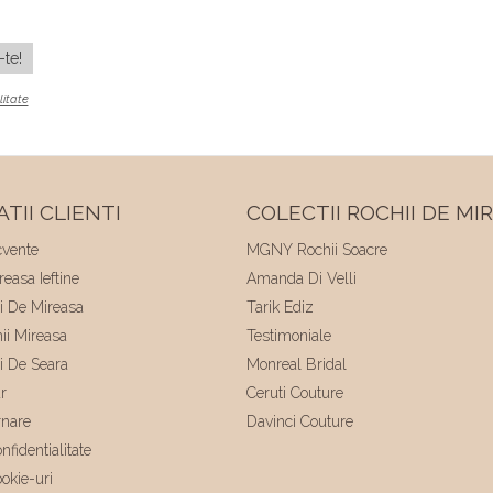
litate
TII CLIENTI
COLECTII ROCHII DE MI
cvente
MGNY Rochii Soacre
easa Ieftine
Amanda Di Velli
ii De Mireasa
Tarik Ediz
hii Mireasa
Testimoniale
ii De Seara
Monreal Bridal
r
Ceruti Couture
rnare
Davinci Couture
nfidentialitate
ookie-uri