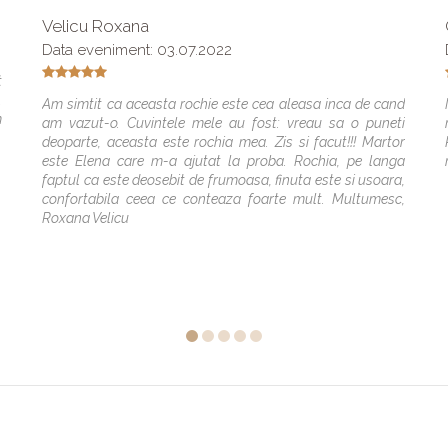
Velicu Roxana
Data eveniment: 03.07.2022
t
.
Am simtit ca aceasta rochie este cea aleasa inca de cand
m
am vazut-o. Cuvintele mele au fost: vreau sa o puneti
deoparte, aceasta este rochia mea. Zis si facut!!! Martor
este Elena care m-a ajutat la proba. Rochia, pe langa
faptul ca este deosebit de frumoasa, finuta este si usoara,
confortabila ceea ce conteaza foarte mult. Multumesc,
Roxana Velicu