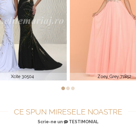
Zoey Grey 71852
Xtreme 32037
CE SPUN MIRESELE NOASTRE
Scrie-ne un
TESTIMONIAL