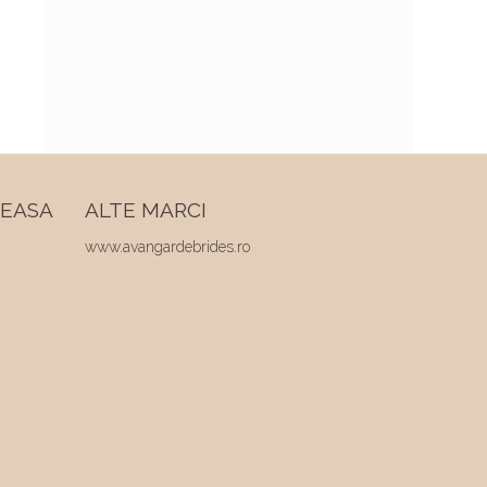
REASA
ALTE MARCI
www.avangardebrides.ro