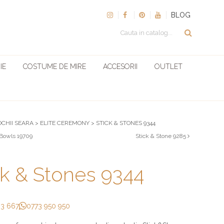
BLOG
IE
COSTUME DE MIRE
ACCESORII
OUTLET
OCHII SEARA
>
ELITE CEREMONY
>
STICK & STONES 9344
 Bowls 19709
Stick & Stone 9285
ck & Stones 9344
33 667
0773 950 950