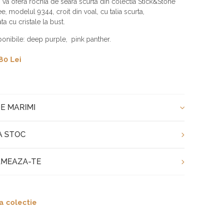
aj va ofera rochia de seara scurta din colectia Stick&Stone
e, modelul 9344, croit din voal, cu talia scurta,
ta cu cristale la bust.
ponibile: deep purple, pink panther.
80 Lei
E MARIMI
A STOC
MEAZA-TE
a colectie