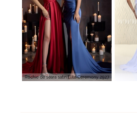
mony 2927
Xcite 30504