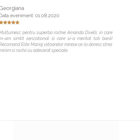
Georgiana
Diana
Data eveniment: 01.08.2020
Data e
Multumesc pentru superba rochie Amanda Divelli, in care
Tin sa
m-am simtit senzational si care si-a meritat toti banii!
rochie 
Recomand Elite Mariaj viitoarelor mirese ce îsi doresc stres
viata m
minim si rochii cu adevarat speciale.
bucuri
cateva
viitoare