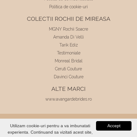
Politica de cookie-uri
COLECTII ROCHII DE MIREASA
MGNY Rochii Soacre
Amanda Di Velli
Tarik Ediz
Testimoniale
Monreal Bridal
Ceruti Couture
Davinci Couture
ALTE MARCI
www.avangardebrides.ro
© 2026
Elite Mariaj
|
Toate drepturile
Utilizam cookie-uri pentru a va imbunatati
Accept
rezervate
|
Dezvoltat de
Voitin.com
experienta. Continuand sa vizitati acest site,
VERIFICATI