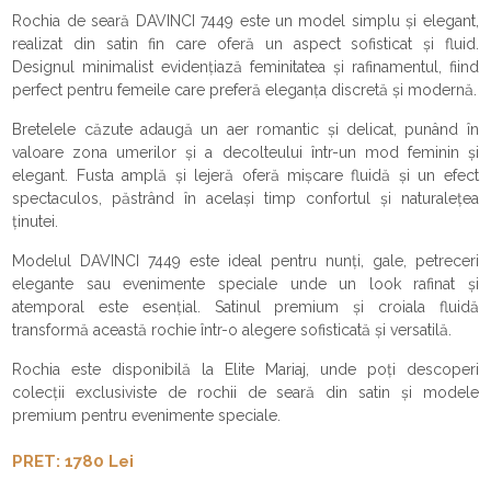
Rochia de seară DAVINCI 7449 este un model simplu și elegant,
realizat din satin fin care oferă un aspect sofisticat și fluid.
Designul minimalist evidențiază feminitatea și rafinamentul, fiind
perfect pentru femeile care preferă eleganța discretă și modernă.
Bretelele căzute adaugă un aer romantic și delicat, punând în
valoare zona umerilor și a decolteului într-un mod feminin și
elegant. Fusta amplă și lejeră oferă mișcare fluidă și un efect
spectaculos, păstrând în același timp confortul și naturalețea
ținutei.
Modelul DAVINCI 7449 este ideal pentru nunți, gale, petreceri
elegante sau evenimente speciale unde un look rafinat și
atemporal este esențial. Satinul premium și croiala fluidă
transformă această rochie într-o alegere sofisticată și versatilă.
Rochia este disponibilă la Elite Mariaj, unde poți descoperi
colecții exclusiviste de rochii de seară din satin și modele
premium pentru evenimente speciale.
PRET: 1780 Lei