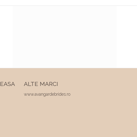
REASA
ALTE MARCI
www.avangardebrides.ro