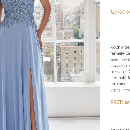
0766 3
Rochia de
femeile ca
evenimente
această ro
mișcare. De
semnată
feminine. 
73105 te v
PRET: 25