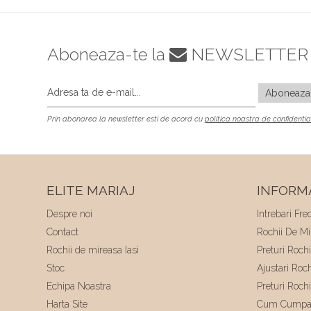
Aboneaza-te la
NEWSLETTER
Prin abonarea la newsletter esti de acord cu
politica noastra de confidentia
ELITE MARIAJ
INFORMA
Despre noi
Intrebari Fre
Contact
Rochii De Mir
Rochii de mireasa Iasi
Preturi Roch
Stoc
Ajustari Roc
Echipa Noastra
Preturi Roch
Harta Site
Cum Cumpa