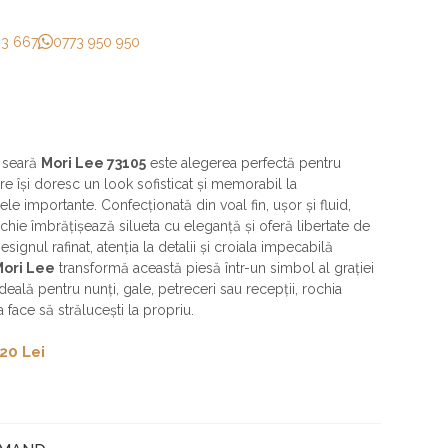
33 667
0773 950 950
 seară
Mori Lee 73105
este alegerea perfectă pentru
re își doresc un look sofisticat și memorabil la
le importante. Confecționată din voal fin, ușor și fluid,
chie îmbrățișează silueta cu eleganță și oferă libertate de
signul rafinat, atenția la detalii și croiala impecabilă
Mori Lee
transformă această piesă într-un simbol al grației
Ideală pentru nunți, gale, petreceri sau recepții, rochia
a face să strălucești la propriu.
20 Lei