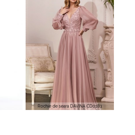
A CD0183
Rochie de seara MGNY 72904