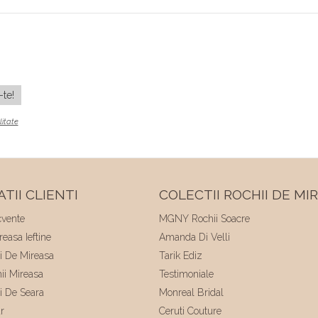
litate
TII CLIENTI
COLECTII ROCHII DE MI
cvente
MGNY Rochii Soacre
easa Ieftine
Amanda Di Velli
ii De Mireasa
Tarik Ediz
hii Mireasa
Testimoniale
ii De Seara
Monreal Bridal
r
Ceruti Couture