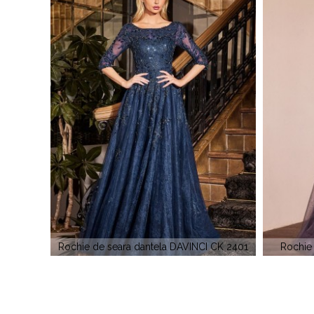
NCI CK 2401
Rochie de seara tul DAVINCI CD 0938