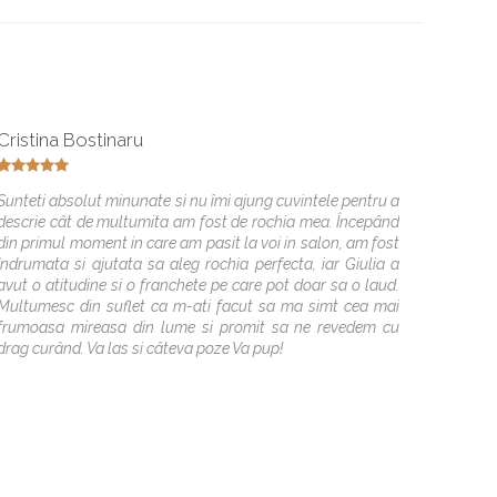
Cristina Bostinaru
Anne 
Sunteti absolut minunate si nu îmi ajung cuvintele pentru a
Multumes
descrie cât de multumita am fost de rochia mea. Începând
sunteti 
din primul moment in care am pasit la voi in salon, am fost
moment,
îndrumata si ajutata sa aleg rochia perfecta, iar Giulia a
capricio
avut o atitudine si o franchete pe care pot doar sa o laud.
Multumesc din suflet ca m-ati facut sa ma simt cea mai
frumoasa mireasa din lume si promit sa ne revedem cu
drag curând. Va las si câteva poze Va pup!