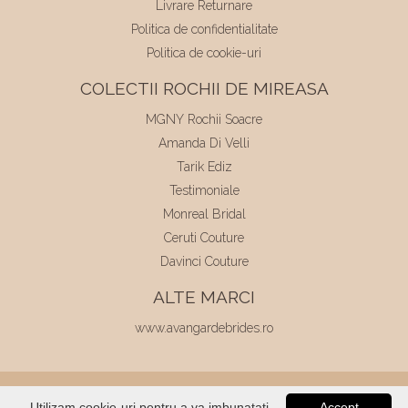
Livrare Returnare
Politica de confidentialitate
Politica de cookie-uri
COLECTII ROCHII DE MIREASA
MGNY Rochii Soacre
Amanda Di Velli
Tarik Ediz
Testimoniale
Monreal Bridal
Ceruti Couture
Davinci Couture
ALTE MARCI
www.avangardebrides.ro
© 2026
Elite Mariaj
|
Toate drepturile
Utilizam cookie-uri pentru a va imbunatati
Accept