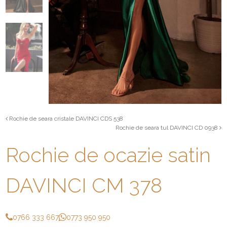
Rochie de seara cristale DAVINCI CDS 538
Rochie de seara tul DAVINCI CD 0938
Rochie de ocazie satin
DAVINCI CM 378
0766 333 667
0773 950 950