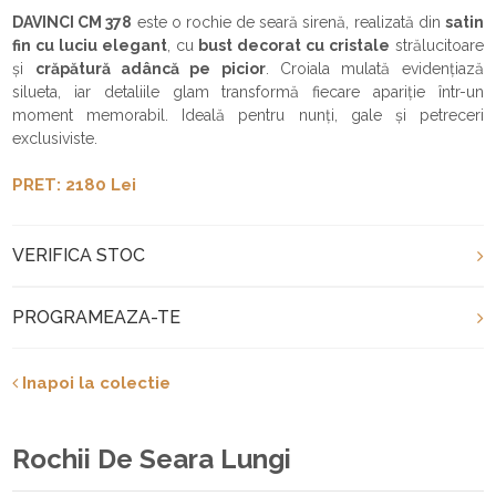
DAVINCI CM 378
este o rochie de seară sirenă, realizată din
satin
fin cu luciu elegant
, cu
bust decorat cu cristale
strălucitoare
și
crăpătură adâncă pe picior
. Croiala mulată evidențiază
silueta, iar detaliile glam transformă fiecare apariție într-un
moment memorabil. Ideală pentru nunți, gale și petreceri
exclusiviste.
PRET: 2180 Lei
VERIFICA STOC
PROGRAMEAZA-TE
Inapoi la colectie
Rochii De Seara Lungi