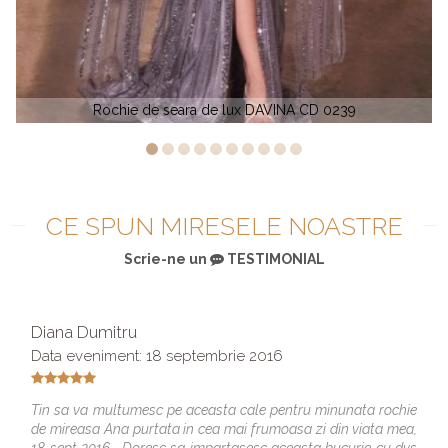
x DAVINA CD 0239
Rochie de seara DAVI
CE SPUN MIRESELE NOASTRE
Scrie-ne un
TESTIMONIAL
Diana Dumitru
Data eveniment: 18 septembrie 2016
Tin sa va multumesc pe aceasta cale pentru minunata rochie
de mireasa Ana purtata in cea mai frumoasa zi din viata mea,
18 sept 2016. Doresc sa impartasesc aceasta bucurie cu dvs