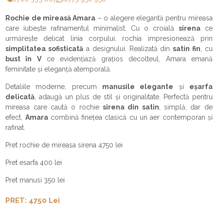
Rochie de mireasă Amara
– o alegere elegantă pentru mireasa
care iubește rafinamentul minimalist. Cu o croială
sirena
ce
urmărește delicat linia corpului, rochia impresionează prin
simplitatea sofisticată
a designului. Realizată din
satin fin
, cu
bust în V
ce evidențiază grațios decolteul, Amara emană
feminitate și eleganță atemporală.
Detaliile moderne, precum
manusile elegante
și
eșarfa
delicată
, adaugă un plus de stil și originalitate. Perfectă pentru
mireasa care caută o rochie
sirena din satin
, simplă, dar de
efect,
Amara
combină finețea clasică cu un aer contemporan și
rafinat.
Pret rochie de mireasa sirena 4750 lei
Pret esarfa 400 lei
Pret manusi 350 lei
PRET: 4750 Lei