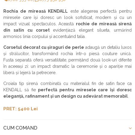
Rochia de mireasă KENDALL
este alegerea perfectă pentru
miresele care își doresc un look sofisticat, modern și cu un
impact vizual spectaculos. Această
rochie de mireasă sirenă
din satin cu corset
evidențiază elegant silueta, urmărind
armonios linia corpului și accentuând talia.
Corsetul decorat cu șiraguri de perle
adaugă un detaliu luxos
și strălucitor, transformând rochia într-o piesă couture unică.
Fusta separată oferă versatilitate, permițând două look-uri diferite
în aceeași zi: un impact dramatic la ceremonie și o apariție mai
liberă și lejeră la petrecere.
Croiala tip sirenă combinată cu materialul fin de satin face ca
KENDALL să fie
perfectă pentru miresele care își doresc
eleganță, rafinament și un design cu adevărat memorabil
.
PRET: 5400 Lei
CUM COMAND