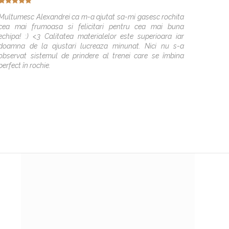
Multumesc Alexandrei ca m-a ajutat sa-mi gasesc rochita
Multum
cea mai frumoasa si felicitari pentru cea mai buna
voi sa
echipa! :) <3 Calitatea materialelor este superioara iar
perfect
doamna de la ajustari lucreaza minunat. Nici nu s-a
observat sistemul de prindere al trenei care se îmbina
perfect în rochie.