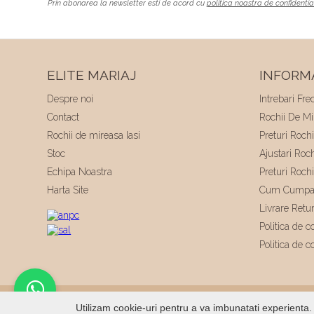
Prin abonarea la newsletter esti de acord cu
politica noastra de confidentia
ELITE MARIAJ
INFORMA
Despre noi
Intrebari Fre
Contact
Rochii De Mir
Rochii de mireasa Iasi
Preturi Roch
Stoc
Ajustari Roc
Echipa Noastra
Preturi Roch
Harta Site
Cum Cumpa
Livrare Retu
Politica de co
Politica de c
© 2026
Elite Mariaj
|
Toate drepturile rezervate
|
Dezvo
Utilizam cookie-uri pentru a va imbunatati experienta. 