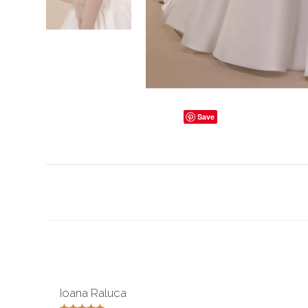
Save
Ioana Raluca