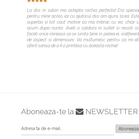
La dvs in salon ma astepta rochia perfecta! Era specia
pentru mine acolo, iar cu ajutorul dvs am ajuns la ea. Est
superba si tot caut motive sa ma imbrac cu ea, chiar s
acum dupa nunta. Aveti o caldura in suflet si reusiti s
faceti orice mireasa sa se simta bine in pielea ei, indiferen
de aspect si dimensiuni. Va multumesc pentru ca mi-at
oferit sansa de a fi o printesa cu aceasta rochie!
Aboneaza-te la
NEWSLETTER