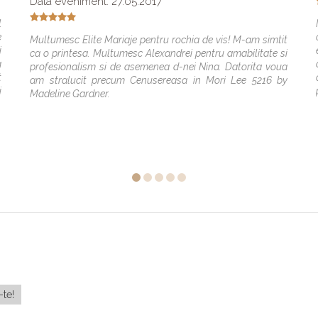
Data eveniment: 27.05.2017
l
e
Multumesc Elite Mariaje pentru rochia de vis! M-am simtit
i
ca o printesa. Multumesc Alexandrei pentru amabilitate si
a
profesionalism si de asemenea d-nei Nina. Datorita voua
t
am stralucit precum Cenusereasa in Mori Lee 5216 by
i
Madeline Gardner.