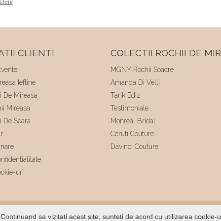
litate
TII CLIENTI
COLECTII ROCHII DE MI
cvente
MGNY Rochii Soacre
easa Ieftine
Amanda Di Velli
ii De Mireasa
Tarik Ediz
hii Mireasa
Testimoniale
ii De Seara
Monreal Bridal
r
Ceruti Couture
rnare
Davinci Couture
nfidentialitate
ookie-uri
ltat de
Voitin.com
Continuand sa vizitati acest site, sunteti de acord cu utilizarea cookie-u