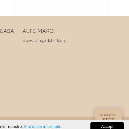
REASA
ALTE MARCI
www.avangardebrides.ro
VERIFICATI
STOC
rilor noastre.
Mai multe informatii...
Accept