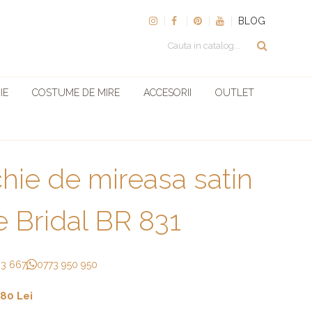
BLOG
IE
COSTUME DE MIRE
ACCESORII
OUTLET
hie de mireasa satin
te Bridal BR 831
33 667
0773 950 950
80 Lei