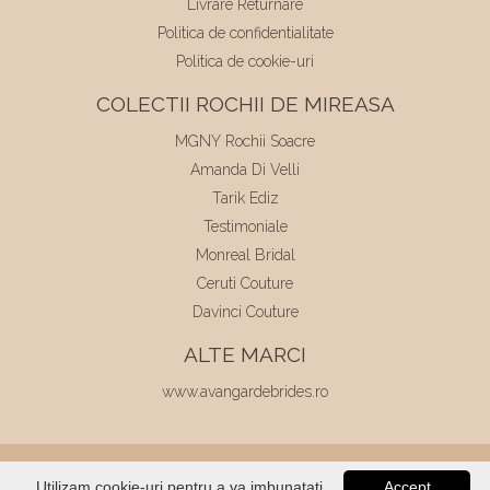
Livrare Returnare
Politica de confidentialitate
Politica de cookie-uri
COLECTII ROCHII DE MIREASA
MGNY Rochii Soacre
Amanda Di Velli
Tarik Ediz
Testimoniale
Monreal Bridal
Ceruti Couture
Davinci Couture
ALTE MARCI
www.avangardebrides.ro
© 2026
Elite Mariaj
|
Toate drepturile
Utilizam cookie-uri pentru a va imbunatati
Accept